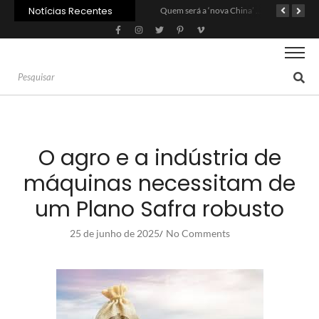
Notícias Recentes
Agroleite 2026 abre com anúncio do curso de Medicina Veterinária e R$ 215 milhões em investimentos
Carne: Menor demanda da China exige reforço da diplomacia e inovação
Quem será a ‘nova China’ do agro quando o apetite de Pequim acabar?
O agro e a indústria de
máquinas necessitam de
um Plano Safra robusto
25 de junho de 2025
No Comments
/