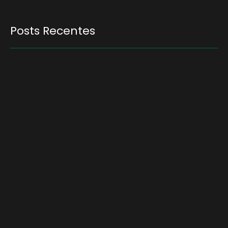
Posts Recentes
Quem será a ‘nova China’ do agro quando o
apetite de Pequim acabar?
6 de agosto de 2026