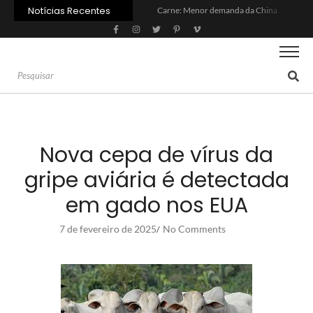
Notícias Recentes
Carne: Menor demanda da China exige reforço da diplomacia e inovação
Quem será a ‘nova China’ do agro quando o apetite de Pequim acabar?
Inadimplência no crédito rural deve seguir elevada até 2027
Lula sanciona MP do Frete e agro teme alta dos custos logísticos
Preço do arroz no RS sobe para o maior patamar em 14 meses
BC corta Selic para 14% ao ano e deixa “porta aberta” para próxima reunião
Brasil tem 2º maior juro real do mundo
Brasil não pode ser só espectador no debate do aquecimento
Recuperação judicial no agro cresceu 66% em um ano no país
Agroleite 2026 abre com anúncio do curso de Medicina Veterinária e R$ 215 milhões em investimentos
Nova cepa de vírus da
gripe aviária é detectada
em gado nos EUA
7 de fevereiro de 2025
No Comments
/