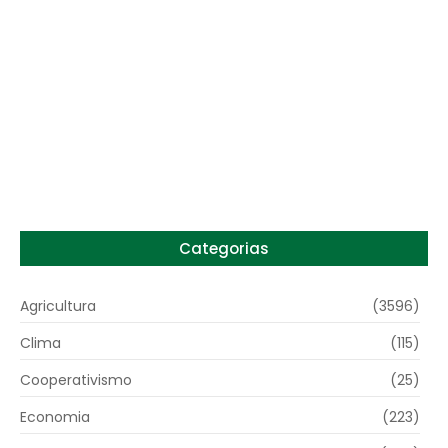
Preço do arroz no RS sobe para o maior
patamar em 14 meses
6 de agosto de 2026
Categorias
Agricultura
(3596)
Clima
(115)
Cooperativismo
(25)
Economia
(223)