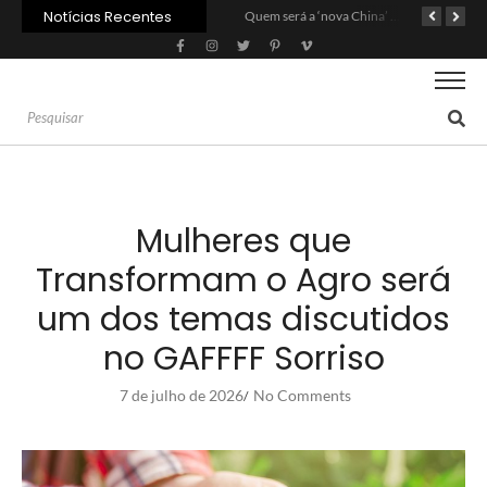
Notícias Recentes
Carne: Menor demanda da China exige reforço da diplomacia e inovação
Quem será a ‘nova China’ do agro quando o apetite de Pequim acabar?
Mulheres que
Transformam o Agro será
um dos temas discutidos
no GAFFFF Sorriso
7 de julho de 2026
No Comments
/