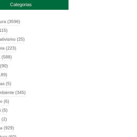
Categorias
tura
(3596)
115)
ativismo
(25)
ia
(223)
a
(588)
(90)
189)
ças
(5)
mbiente
(345)
o
(6)
s
(5)
o
(2)
ia
(929)
tura
(60)