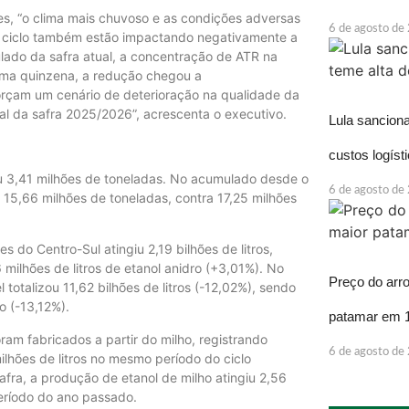
ues, “o clima mais chuvoso e as condições adversas
6 de agosto de
o ciclo também estão impactando negativamente a
lado da safra atual, a concentração de ATR na
ima quinzena, a redução chegou a
rçam um cenário de deterioração na qualidade da
al da safra 2025/2026”, acrescenta o executivo.
Lula sancion
custos logíst
ou 3,41 milhões de toneladas. No acumulado desde o
6 de agosto de
ou 15,66 milhões de toneladas, contra 17,25 milhões
s do Centro-Sul atingiu 2,19 bilhões de litros,
 milhões de litros de etanol anidro (+3,01%). No
Preço do arr
totalizou 11,62 bilhões de litros (-12,02%), sendo
o (-13,12%).
patamar em 
oram fabricados a partir do milho, registrando
6 de agosto de
ilhões de litros no mesmo período do ciclo
ra, a produção de etanol de milho atingiu 2,56
eríodo do ano passado.