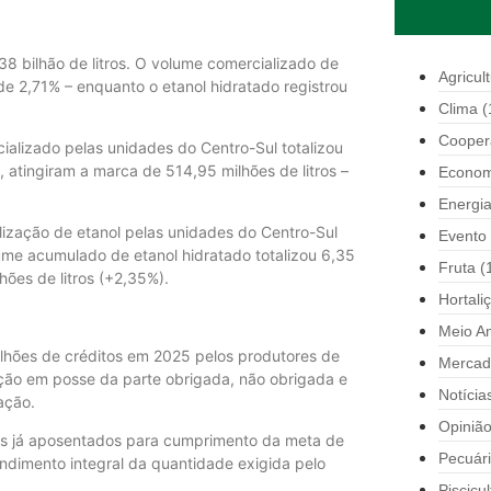
38 bilhão de litros. O volume comercializado de
Agricul
 de 2,71% – enquanto o etanol hidratado registrou
Clima
(
Cooper
alizado pelas unidades do Centro-Sul totalizou
, atingiram a marca de 514,95 milhões de litros –
Econom
Energi
alização de etanol pelas unidades do Centro-Sul
Evento
ume acumulado de etanol hidratado totalizou 6,35
Fruta
(
hões de litros (+2,35%).
Hortali
Meio A
ilhões de créditos em 2025 pelos produtores de
Mercad
ção em posse da parte obrigada, não obrigada e
Notícia
ação.
Opiniã
tos já aposentados para cumprimento da meta de
Pecuár
ndimento integral da quantidade exigida pelo
Piscicul