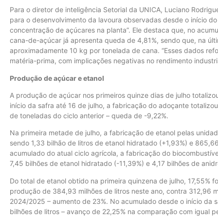
Para o diretor de inteligência Setorial da UNICA, Luciano Rodrig
para o desenvolvimento da lavoura observadas desde o início d
concentração de açúcares na planta”. Ele destaca que, no acumu
cana-de-açúcar já apresenta queda de 4,81%, sendo que, na últ
aproximadamente 10 kg por tonelada de cana. “Esses dados refo
matéria-prima, com implicações negativas no rendimento industri
Produção de açúcar e etanol
A produção de açúcar nos primeiros quinze dias de julho totaliz
início da safra até 16 de julho, a fabricação do adoçante totaliz
de toneladas do ciclo anterior – queda de -9,22%.
Na primeira metade de julho, a fabricação de etanol pelas unidade
sendo 1,33 bilhão de litros de etanol hidratado (+1,93%) e 865,66
acumulado do atual ciclo agrícola, a fabricação do biocombustível 
7,45 bilhões de etanol hidratado (-11,39%) e 4,17 bilhões de anidr
Do total de etanol obtido na primeira quinzena de julho, 17,55% f
produção de 384,93 milhões de litros neste ano, contra 312,96 m
2024/2025 – aumento de 23%. No acumulado desde o início da saf
bilhões de litros – avanço de 22,25% na comparação com igual p