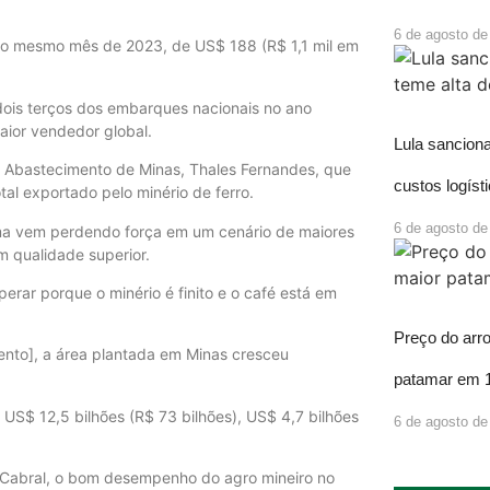
6 de agosto de
 do mesmo mês de 2023, de US$ 188 (R$ 1,1 mil em
ois terços dos embarques nacionais no ano
aior vendedor global.
Lula sancion
 e Abastecimento de Minas, Thales Fernandes, que
custos logíst
al exportado pelo minério de ferro.
6 de agosto de
ima vem perdendo força em um cenário de maiores
m qualidade superior.
erar porque o minério é finito e o café está em
Preço do arr
ento], a área plantada em Minas cresceu
patamar em 
US$ 12,5 bilhões (R$ 73 bilhões), US$ 4,7 bilhões
6 de agosto de
Cabral, o bom desempenho do agro mineiro no