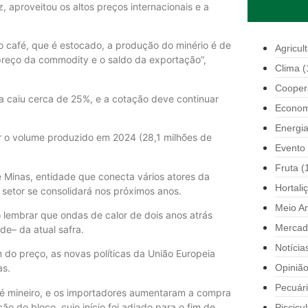
, aproveitou os altos preços internacionais e a
o café, que é estocado, a produção do minério é de
Agricul
preço da commodity e o saldo da exportação”,
Clima
(
Cooper
a caiu cerca de 25%, e a cotação deve continuar
Econom
Energi
ar o volume produzido em 2024 (28,1 milhões de
Evento
Fruta
(
 Minas, entidade que conecta vários atores da
Hortali
setor se consolidará nos próximos anos.
Meio A
o lembrar que ondas de calor de dois anos atrás
Mercad
e– da atual safra.
Notícia
 do preço, as novas políticas da União Europeia
Opiniã
as.
Pecuár
é mineiro, e os importadores aumentaram a compra
ão do bloco, cujo início foi adiado para o fim de
Piscicul