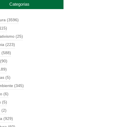
Categorias
tura
(3596)
115)
ativismo
(25)
ia
(223)
a
(588)
(90)
189)
ças
(5)
mbiente
(345)
o
(6)
s
(5)
o
(2)
ia
(929)
tura
(60)