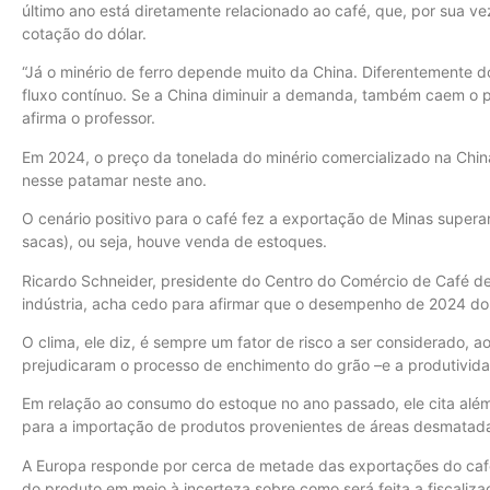
último ano está diretamente relacionado ao café, que, por sua vez
cotação do dólar.
“Já o minério de ferro depende muito da China. Diferentemente d
fluxo contínuo. Se a China diminuir a demanda, também caem o 
afirma o professor.
Em 2024, o preço da tonelada do minério comercializado na Chin
nesse patamar neste ano.
O cenário positivo para o café fez a exportação de Minas super
sacas), ou seja, houve venda de estoques.
Ricardo Schneider, presidente do Centro do Comércio de Café de
indústria, acha cedo para afirmar que o desempenho de 2024 do 
O clima, ele diz, é sempre um fator de risco a ser considerado, a
prejudicaram o processo de enchimento do grão –e a produtividad
Em relação ao consumo do estoque no ano passado, ele cita além
para a importação de produtos provenientes de áreas desmatad
A Europa responde por cerca de metade das exportações do caf
do produto em meio à incerteza sobre como será feita a fiscalizaç