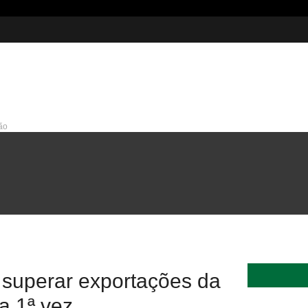
ão
215 milhões em investimentos
 superar exportações da
a 1ª vez