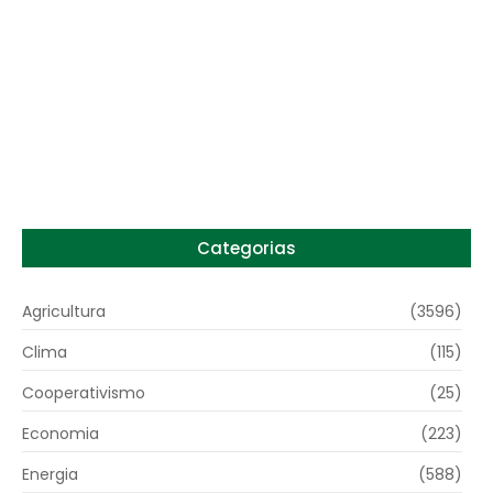
Preço do arroz no RS sobe para o maior
patamar em 14 meses
6 de agosto de 2026
Categorias
Agricultura
(3596)
Clima
(115)
Cooperativismo
(25)
Economia
(223)
Energia
(588)