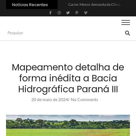
Notícias Recentes
Carne: Menor demanda da China exige reforço da diplomacia e inovação
Quem será a ‘nova China’ do agro quando o apetite de Pequim acabar?
Inadimplência no crédito rural deve seguir elevada até 2027
Lula sanciona MP do Frete e agro teme alta dos custos logísticos
Preço do arroz no RS sobe para o maior patamar em 14 meses
BC corta Selic para 14% ao ano e deixa “porta aberta” para próxima reunião
Brasil tem 2º maior juro real do mundo
Brasil não pode ser só espectador no debate do aquecimento
Recuperação judicial no agro cresceu 66% em um ano no país
Agroleite 2026 abre com anúncio do curso de Medicina Veterinária e R$ 215 milhões em investimentos
Mapeamento detalha de
forma inédita a Bacia
Hidrográfica Paraná III
20 de maio de 2024
No Comments
/