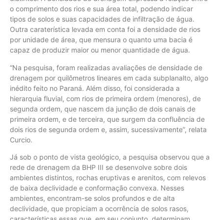
o comprimento dos rios e sua área total, podendo indicar
tipos de solos e suas ca­pacidades de infiltração de água.
Outra caraterística levada em conta foi a densidade de rios
por unidade de área, que mensura o quanto uma bacia é
capaz de produzir maior ou menor quantidade de água.
“Na pesquisa, foram realizadas avaliações de densidade de
drenagem por quilômetros lineares em cada subplanalto, algo
inédito feito no Paraná. Além disso, foi considerada a
hierarquia fluvial, com rios de primeira ordem (menores), de
segunda ordem, que nas­cem da junção de dois canais de
primeira ordem, e de terceira, que surgem da confluência de
dois rios de segunda ordem e, assim, sucessivamente”, relata
Curcio.
Já sob o ponto de vista geológico, a pesquisa observou que a
rede de drenagem da BHP III se desenvolve sobre dois
ambientes distintos, rochas eruptivas e arenitos, com relevos
de baixa declividade e con­formação convexa. Nesses
ambientes, encontram-se solos profundos e de alta
declividade, que propiciam a ocorrência de solos rasos,
características essas que, em seu conjunto, determinam