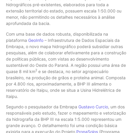
hidrográficos pré-existentes, elaborados para toda a
extensão territorial do estado, possuem escala 1:50.000 ou
menor, não permitindo os detalhes necessários à análise
aprofundada da bacia.
Com uma base de dados robusta, disponibilizada na
plataforma
GeoInfo
– Infraestrutura de Dados Espaciais da
Embrapa, o novo mapa hidrográfico poderá subsidiar outras
pesquisas, além de colaborar efetivamente para a construção
de políticas públicas, com vistas ao desenvolvimento
sustentável do Oeste do Paraná. A região possui uma área de
2
quase 8 mil km
e se destaca, no setor agropecuário
brasileiro, na produção de grãos e proteína animal. Composta
por 4.800 rios, aproximadamente, a BHP III alimenta o
reservatório de Itaipu, onde se situa a Usina Hidrelétrica de
Itaipu.
Segundo o pesquisador da Embrapa
Gustavo Curcio
, um dos
responsáveis pelo estudo, fazer o mapeamento e vetorização
da hidrografia da BHP III na escala 1:5.000 representou um
grande avanço. O detalhamento foi uma condição básica
exigida para a execução do Projeto
PronaSolos
(Programa