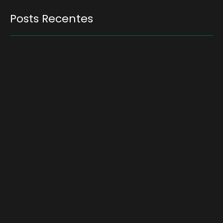
Posts Recentes
Quem será a ‘nova China’ do agro quando o
apetite de Pequim acabar?
6 de agosto de 2026