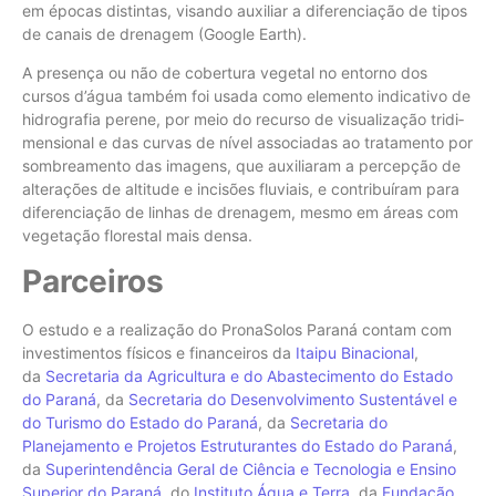
em épocas distintas, visando auxiliar a diferenciação de tipos
de canais de drenagem (Google Earth).
A presença ou não de cobertura vegetal no entorno dos
cursos d’água também foi usada como elemento indicativo de
hidrografia perene, por meio do recurso de visualização tridi­
mensional e das curvas de nível associadas ao tratamento por
sombreamento das imagens, que auxiliaram a percepção de
alterações de altitude e incisões fluviais, e contribuíram para
diferenciação de linhas de drenagem, mesmo em áreas com
vegetação florestal mais densa.
Parceiros
O estudo e a realização do PronaSolos Paraná contam com
investimentos físicos e financeiros da
Itaipu Binacional
,
da
Secretaria da Agricultura e do Abastecimento do Estado
do Paraná
, da
Secretaria do Desenvolvimento Sustentável e
do Turismo do Estado do Paraná
, da
Secretaria do
Planejamento e Projetos Estruturantes do Estado do Paraná
,
da
Superintendência Geral de Ciência e Tecnologia e Ensino
Superior do Paraná
, do
Instituto Água e Terra
, da
Fundação