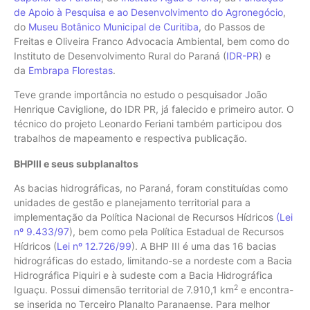
de Apoio à Pesquisa e ao Desenvolvimento do Agronegócio
,
do
Museu Botânico Municipal de Curitiba
, do Passos de
Freitas e Oliveira Franco Advocacia Ambiental, bem como do
Instituto de Desenvolvimento Rural do Paraná (
IDR-PR
) e
da
Embrapa Florestas
.
Teve grande importância no estudo o pesquisador João
Henrique Caviglione, do IDR PR, já falecido e primeiro autor. O
técnico do projeto Leonardo Feriani também participou dos
trabalhos de mapeamento e respectiva publicação.
BHPIII e seus subplanaltos
As bacias hidrográficas, no Paraná, foram constituídas como
unidades de gestão e planejamento territorial para a
implementação da Política Nacional de Recursos Hídricos
(Lei
nº 9.433/97
), bem como pela Política Estadual de Recursos
Hídricos (
Lei nº 12.726/99
). A BHP III é uma das 16 bacias
hidrográficas do estado, limitando-se a nordeste com a Bacia
Hidrográfica Piquiri e à sudeste com a Bacia Hidrográfica
2
Iguaçu. Possui dimensão territorial de 7.910,1 km
e encontra-
se inserida no Terceiro Planalto Paranaense. Para melhor