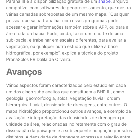
Paraná III é a disponibilização gratuita de um
shape
, arquivo
compatível com softwares de geoprocessamento, que mostra
várias camadas sobrepostas de um mesmo mapa. “Qualquer
pessoa que saiba trabalhar com esses programas pode
acessar e gerar informações também sobre a APP, ou para a
área toda da bacia. Pode, ainda, fazer um recorte de uma
sub-bacia, e trabalhar em escalas diferentes, para avaliar a
vegetação, ou qualquer outro estudo que utilize a base
hidrográfica, por exemplo”, explica a técnica do projeto
PronaSolos PR Dalila de Oliveira.
Avanços
Vários aspectos foram caracterizados pelo estudo em cada
um dos cinco subplanaltos que constituem a BHP III, como
geologia, geomorfologia, solos, vegetação fluvial, ordem
hierárquica fluvial, densidade de drenagens, entre outros. O
mapa hidrológico proporcionou outros avanços, a exemplo da
avaliação e interpretação das densidades de drenagem por
unidade de área, relacionadas indiretamente com o grau de
dissecação da paisagem e a subsequente ocupação por solos
distintos. A densidade de drenagem expressa a relação entre