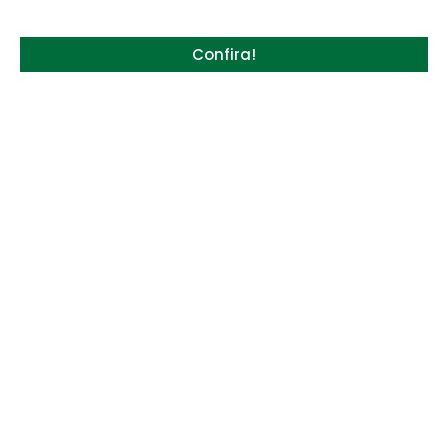
Confira!
Quem será a ‘nova China’ do agro quando o
apetite de Pequim acabar?
6 de agosto de 2026