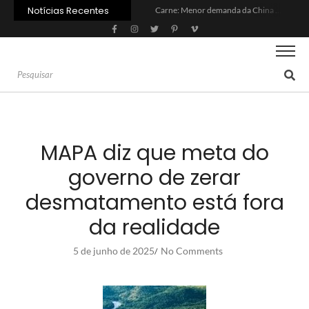
Notícias Recentes
Carne: Menor demanda da China exige reforço da diplomacia e inovação
Quem será a ‘nova China’ do agro quando o apetite de Pequim acabar?
Inadimplência no crédito rural deve seguir elevada até 2027
Lula sanciona MP do Frete e agro teme alta dos custos logísticos
Preço do arroz no RS sobe para o maior patamar em 14 meses
BC corta Selic para 14% ao ano e deixa “porta aberta” para próxima reunião
Brasil tem 2º maior juro real do mundo
Brasil não pode ser só espectador no debate do aquecimento
Recuperação judicial no agro cresceu 66% em um ano no país
Agroleite 2026 abre com anúncio do curso de Medicina Veterinária e R$ 215 milhões em investimentos
MAPA diz que meta do
governo de zerar
desmatamento está fora
da realidade
5 de junho de 2025
No Comments
/