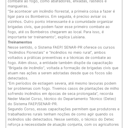
combate ao fogo, como abafadores, enxadas, rastelos e
mangueiras.
“Se acontecer um incêndio florestal, a primeira coisa a fazer é
ligar para os Bombeiros. Em seguida, é preciso avisar os
vizinhos. Outro ponto interessante é a comunidade organizar
brigadas civis, que podem fazer esse primeiro combate ao
fogo, até os Bombeiros chegarem ao local. Para isso, é
importante ter treinamento”, explica Luisiana.
Treinamentos
Nesse sentido, o Sistema FAEP/ SENAR-PR oferece os cursos
“Incêndios Florestais” e “Incêndios no meio rural”, ambos
voltados a práticas preventivas e a técnicas de combate ao
fogo. Além disso, a entidade também dispõe da capacitação
“Brigada de incêndio”, voltada a formação de brigadas civis que
atuam nas ações a serem adotadas desde que os focos são
detectados.
“Em períodos de estiagem severa, até mesmo lavouras podem
ter problemas com fogo. Tivemos casos de plantações de milho
sofrendo incêndios em épocas de seca prolongada”, recorda
Neder Maciel Corso, técnico do Departamento Técnico (Detec)
do Sistema FAEP/SENAR-PR.
Segundo Corso, essas capacitações permitem que produtores e
trabalhadores rurais tenham noções de como agir quando os
incêndios são detectados. Nesse sentido, o técnico do Detec
reforça a necessidade de atuação conjunta, com os agricultores