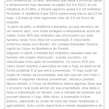
sob influência do La Ninã, fenômeno que tende a provocar secas
e temperaturas mais elevadas na região Sul. Em 2023, já sob
influência do El Niño, o Paraná registrou quase 5,6 mil incêndios
florestais. A tendência é que 2024 supere essa marca: até 23 de
maio, o Estado já tinha registrado mais de 3,6 mil focos de
incêndio.
“A partir de julho, a tendência é aumentar, porque devemos ter
um inverno seco, com muita estiagem e temperaturas acima da
média. Como 90% dos incêndios são provocados por ação
humana, nosso foco deve ser a prevenção. É importante
evitarmos essas ocorrências”, diz Luisiana Guimarães Cavalca,
capitã do Corpo de Bombeiros do Paraná.
Segundo a capitã, a metade dos incêndios causados pelo ser
humano tem origem intencional – e pode, portanto, ser
classificada como ação de incendiários. Os outros 50% dos
casos dizem respeito a episódios em que o fogo se alastrou de
forma acidental. É aí que entra a prevenção. “O fogo pode ser
usado no manejo da propriedade, mas tem que ser com todo o
cuidado e seguindo técnicas preventivas”, destaca Luisiana.
Nesse sentido, o Corpo de Bombeiros elenca algumas dicas que
o produtor rural pode adotar em sua propriedade. Uma delas é
fazer a manutenção do terreno, com a retirada de materiais que
possam alastrar o fogo. Além disso, a orientação é fazer
aceiros, separando as zonas de mata das áreas residenciais e
agricultáveis. Outro ponto importante é manter equipamentos de