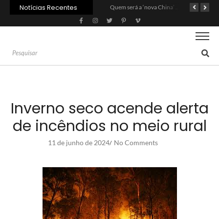
Notícias Recentes
Agroleite 2026 abre com anúncio do curso de Medicina Veterinária e R$ 215 milhões em investimentos
Carne: Menor demanda da China exige reforço da diplomacia e inovação
Quem será a ‘nova China’ do agro quando o apetite de Pequim acabar?
Inverno seco acende alerta
de incêndios no meio rural
11 de junho de 2024
No Comments
/