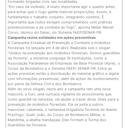
formando brigadas civis nas localidades.
“Em caso de incêndio, é muito importante agir o quanto antes,
para evitar que o fogo ganhe maiores proporções. Assim, é
fundamental o trabalho conjunto, integrando vizinhos. É
importante que todos estejam comprometidos com práticas
prevencionistas e de combate ao fogo”, aponta Neder Maciel
Corso, técnico do Detec, do Sistema FAEP/SENAR-PR.
Campanha reúne entidades em ações preventivas
A Campanha Estadual de Prevenção e Combate a Incêndios
Florestais foi lançada em 4 de abril. Realizada sob o slogan
“Unidos na prevenção aos incêndios florestais: Somos guardiões
da floresta”, a iniciativa congrega 16 instituições, como a
Associação Paranaense de Empresas de Base Florestal (Apre), o
Corpo de Bombeiros e o Sistema FAEP/ SENAR-PR. Entre as
ações previstas estão a distribuição de material gráfico e digital
com informações preventivas, além de ações de monitoramento
por parte da Defesa Civil e dos Bombeiros.
Além do novo slogan, neste ano a campanha tem uma nova
mascote, a Curi, uma curicaca vigilante do ecossistema que,
como guardiã na natureza, vai ajudar a trazer dicas vitais para a
prevenção de incêndios florestais. Ela se junta a outros
mascotes: Labareda, o tamanduá brigadista florestal do Ibama-
Prevfogo; Quati João, do Corpo de Bombeiros Militar; e
Mandinha, a abelha mandaçaia. Eles formam a Turma dos
Guardiões da Floresta.