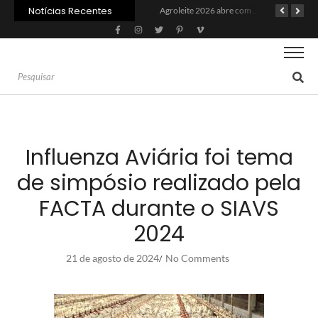
Notícias Recentes
PIB da cadeia da soja e biodiesel deve crescer 6,87% em 2026
Recuperação judicial no agro cresceu 66% em um ano no país
Agroleite 2026 abre com anúncio do curso de Medicina Veterinária e R$ 215 milhões em investimentos
Influenza Aviária foi tema
de simpósio realizado pela
FACTA durante o SIAVS
2024
21 de agosto de 2024
No Comments
/