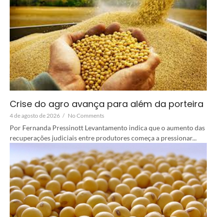
Crise do agro avança para além da porteira
4 de agosto de 2026
/
No Comments
Por Fernanda Pressinott Levantamento indica que o aumento das
recuperações judiciais entre produtores começa a pressionar...