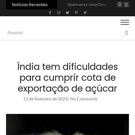
Notícias Recentes
Agroleite 2026 abre com anúncio do curso de Medicina Veterinária e R$ 215 milhões em investimentos
Carne: Menor demanda da China exige reforço da diplomacia e inovação
Quem será a ‘nova China’ do agro quando o apetite de Pequim acabar?
Índia tem dificuldades
para cumprir cota de
exportação de açúcar
13 de fevereiro de 2025
No Comments
/