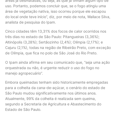
áreas já desmatadas, ou seja, as que já tinham algum tipo de
uso. Portanto, podemos concluir que, se o fogo atingiu uma
área de vegetação nativa, isso ocorreu porque ele escapou
do local onde teve início”, diz, por meio de nota, Wallace Silva,
analista de pesquisa do Ipam.
Cinco cidades têm 13,31% dos focos de calor ocorridos nos
três dias no estado de São Paulo: Pitangueiras (3,36%);
Altinópolis (3,28%); Sertãozinho (2,4%); Olímpia (2,17%); e
Cajuru (2,1%), todas na região de Ribeirão Preto, com exceção
de Olímpia, que fica no polo de São José do Rio Preto.
O Ipam ainda afirma em seu comunicado que, “seja uma ação
orquestrada ou não, é urgente reduzir o uso do fogo no
manejo agropecuário”.
Embora queimadas tenham sido historicamente empregadas
para a colheita da cana-de-açúcar, o cenário do estado de
São Paulo mudou significativamente nos últimos anos.
Atualmente, 99% da colheita é realizada sem queima,
segundo a Secretaria de Agricultura e Abastecimento do
Estado de São Paulo.