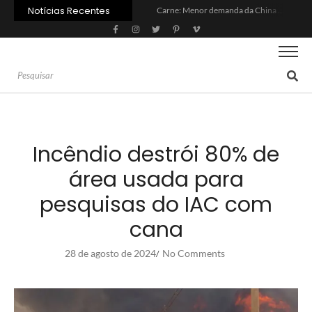
Notícias Recentes
Carne: Menor demanda da China exige reforço da diplomacia e inovação
Quem será a ‘nova China’ do agro quando o apetite de Pequim acabar?
Inadimplência no crédito rural deve seguir elevada até 2027
Lula sanciona MP do Frete e agro teme alta dos custos logísticos
Preço do arroz no RS sobe para o maior patamar em 14 meses
BC corta Selic para 14% ao ano e deixa “porta aberta” para próxima reunião
Brasil tem 2º maior juro real do mundo
Brasil não pode ser só espectador no debate do aquecimento
Recuperação judicial no agro cresceu 66% em um ano no país
Agroleite 2026 abre com anúncio do curso de Medicina Veterinária e R$ 215 milhões em investimentos
Incêndio destrói 80% de
área usada para
pesquisas do IAC com
cana
28 de agosto de 2024
No Comments
/