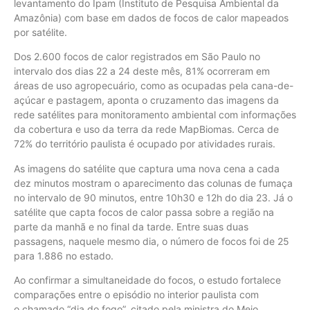
levantamento do Ipam (Instituto de Pesquisa Ambiental da
Amazônia) com base em dados de focos de calor mapeados
por satélite.
Dos 2.600 focos de calor registrados em São Paulo no
intervalo dos dias 22 a 24 deste mês, 81% ocorreram em
áreas de uso agropecuário, como as ocupadas pela cana-de-
açúcar e pastagem, aponta o cruzamento das imagens da
rede satélites para monitoramento ambiental com informações
da cobertura e uso da terra da rede MapBiomas. Cerca de
72% do território paulista é ocupado por atividades rurais.
As imagens do satélite que captura uma nova cena a cada
dez minutos mostram o aparecimento das colunas de fumaça
no intervalo de 90 minutos, entre 10h30 e 12h do dia 23. Já o
satélite que capta focos de calor passa sobre a região na
parte da manhã e no final da tarde. Entre suas duas
passagens, naquele mesmo dia, o número de focos foi de 25
para 1.886 no estado.
Ao confirmar a simultaneidade do focos, o estudo fortalece
comparações entre o episódio no interior paulista com
o chamado “dia do fogo”, citado pela ministra do Meio