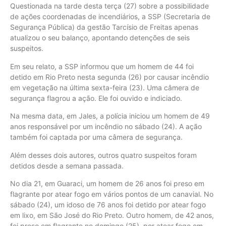
Questionada na tarde desta terça (27) sobre a possibilidade
de ações coordenadas de incendiários, a SSP (Secretaria de
Segurança Pública) da gestão Tarcísio de Freitas apenas
atualizou o seu balanço, apontando detenções de seis
suspeitos.
Em seu relato, a SSP informou que um homem de 44 foi
detido em Rio Preto nesta segunda (26) por causar incêndio
em vegetação na última sexta-feira (23). Uma câmera de
segurança flagrou a ação. Ele foi ouvido e indiciado.
Na mesma data, em Jales, a polícia iniciou um homem de 49
anos responsável por um incêndio no sábado (24). A ação
também foi captada por uma câmera de segurança.
Além desses dois autores, outros quatro suspeitos foram
detidos desde a semana passada.
No dia 21, em Guaraci, um homem de 26 anos foi preso em
flagrante por atear fogo em vários pontos de um canavial. No
sábado (24), um idoso de 76 anos foi detido por atear fogo
em lixo, em São José do Rio Preto. Outro homem, de 42 anos,
foi preso em flagrante no domingo (25), por atear fogo em