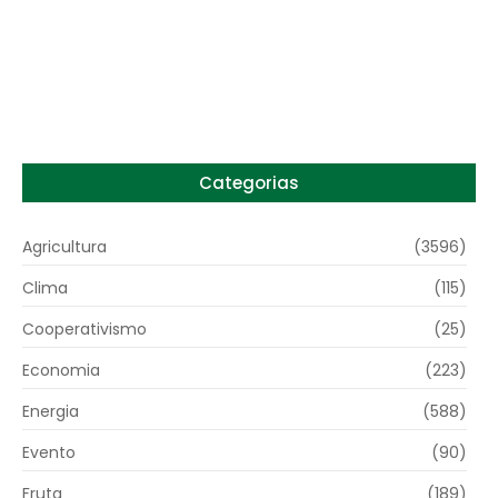
Preço do arroz no RS sobe para o maior
patamar em 14 meses
6 de agosto de 2026
Categorias
Agricultura
(3596)
Clima
(115)
Cooperativismo
(25)
Economia
(223)
Energia
(588)
Evento
(90)
Fruta
(189)