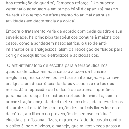
boa resolução do quadro”, Fernanda reforça. “Um suporte
veterinário adequado e em tempo hábil é capaz até mesmo
de reduzir o tempo de afastamento do animal das suas
atividades em decorrência da cólica”.
Embora o tratamento varie de acordo com cada quadro e sua
severidade, há princípios terapêuticos comuns à maioria dos
casos, como a sondagem nasogástrica, o uso de anti-
inflamatórios e analgésicos, além da reposição de fluidos para
corrigir desequilíbrios eletrolíticos e acidobásicos.
“O anti-inflamatório de escolha para a terapêutica nos
quadros de cólica em equinos são a base de flunixina
meglumina, responsável por reduzir a inflamação e promove
analgesia em decorrência de dores viscerais e de tecidos
moles. Já a reposição de fluidos é de extrema importância
para manter o equilíbrio hidroeletrolítico do animal e, com a
administração conjunta de dimetilsulfóxido ajuda a reverter os
distúrbios circulatórios e remoção dos radicais livres inerentes
da cólica, auxiliando na prevenção de necrose tecidual”,
elucida a profissional. “Mas, o grande aliado do cavalo contra
a cólica é, sem dúvidas, o manejo, que muitas vezes passa a