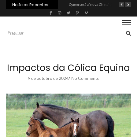
Notícias Recentes
Agroleite 2026 abre com anúncio do curso de Medicina Veterinária e R$ 215 milhões em investimentos
Carne: Menor demanda da China exige reforço da diplomacia e inovação
Quem será a ‘nova China’ do agro quando o apetite de Pequim acabar?
Impactos da Cólica Equina
9 de outubro de 2024
No Comments
/