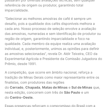
passaram por diversas avaliações técnicas, sem qualquer
referência de origem ou produtor, garantindo total
imparcialidade.
“Selecionar as melhores amostras de café é sempre um
desafio, pois a qualidade dos cafés disponíveis melhora a
cada ano. Nosso processo de seleção envolve a avaliação
das amostras, numeradas e sem identificação de produtor ou
região de origem, garantindo imparcialidade e foco na
qualidade. Cada membro da equipe realiza uma avaliação
individual, e, posteriormente, unimos as opiniões para definir
as amostras selecionadas”, revela Dr. Aldir Teixeira, CEO da
Experimental Agrícola e Presidente da Comissão Julgadora do
Prêmio, desde 1991.
A competição, que ocorre em âmbito nacional, reforça a
tradição de Minas Gerais como maior representante entre os
finalistas, com produtores das regiões
do
Cerrado
,
Chapada
,
Matas de Minas
e
Sul de Minas
que,
nesta edição, concorrem com três de
São Paulo
e um
do
Centro-Oeste.
Essas presenças reforçam o compromisso do Brasil com a