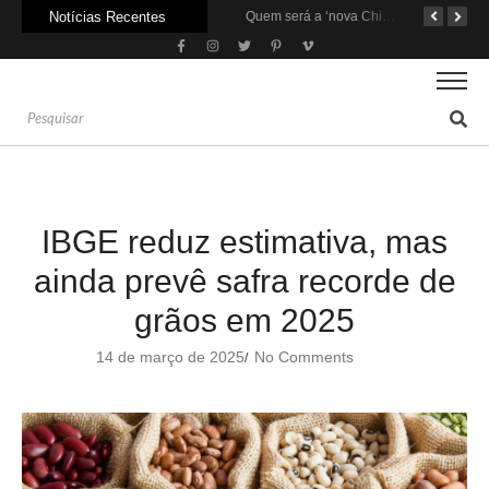
Notícias Recentes
Agroleite 2026 abre com anúncio do curso de Medicina Veterinária e R$ 215 milhões em investimentos
Carne: Menor demanda da China exige reforço da diplomacia e inovação
Quem será a ‘nova China’ do agro quando o apetite de Pequim acabar?
IBGE reduz estimativa, mas
ainda prevê safra recorde de
grãos em 2025
14 de março de 2025
No Comments
/