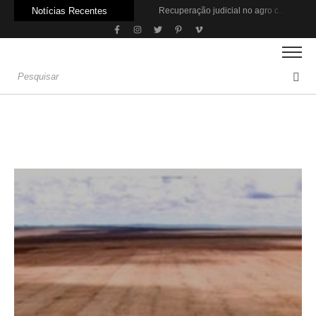
Notícias Recentes
Recuperação judicial no agro cresceu 66% em um ano no país
Agroleite 2026 abre com anúncio do curso de Medicina Veterinária e R$ 215 milhões em investimentos
Crise do agro avança para além da porteira
A patente da soja transgênica venceu? O que dizem Aprosoja e Bayer
China amplia ofensiva em tratores e pressiona indústria brasileira
No preço atual, etanol permite economia de R$ 80 por abastecimento
União Europeia paga até 40% mais pela carne bovina do que a China
Os desafios para o agro na safra 2026/2027
‘Retaliar o tarifaço de Trump seria um tiro no pé’, diz Marcos Jank
PIB da cadeia da soja e biodiesel deve crescer 6,87% em 2026