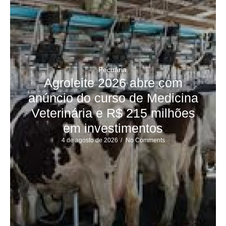
Pecuária
Agroleite 2026 abre com
anúncio do curso de Medicina
Veterinária e R$ 215 milhões
em investimentos
4 de agosto de 2026
/
No Comments