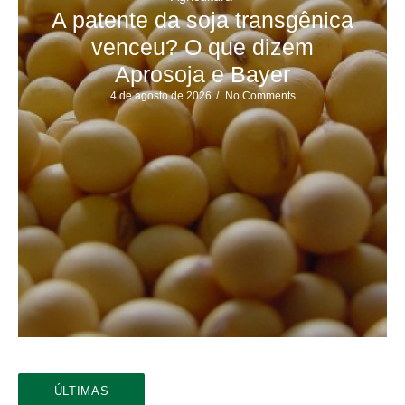
A patente da soja transgênica
venceu? O que dizem
Aprosoja e Bayer
4 de agosto de 2026
/
No Comments
ÚLTIMAS