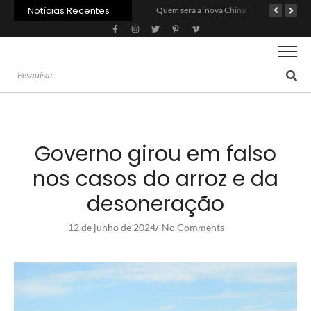
Notícias Recentes
Agroleite 2026 abre com anúncio do curso de Medicina Veterinária e R$ 215 milhões em investimentos
Carne: Menor demanda da China exige reforço da diplomacia e inovação
Quem será a ‘nova China’ do agro quando o apetite de Pequim acabar?
Governo girou em falso
nos casos do arroz e da
desoneração
12 de junho de 2024
No Comments
/