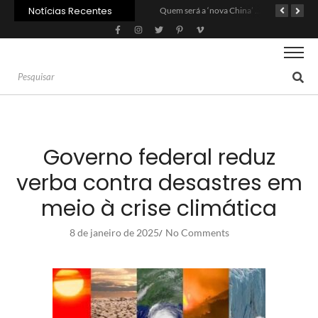
Notícias Recentes
Agroleite 2026 abre com anúncio do curso de Medicina Veterinária e R$ 215 milhões em investimentos
Carne: Menor demanda da China exige reforço da diplomacia e inovação
Quem será a ‘nova China’ do agro quando o apetite de Pequim acabar?
Governo federal reduz
verba contra desastres em
meio à crise climática
8 de janeiro de 2025
No Comments
/