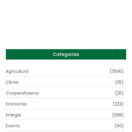
Preço do arroz no RS sobe para o maior
patamar em 14 meses
6 de agosto de 2026
Categorias
Agricultura
(3596)
Clima
(115)
Cooperativismo
(25)
Economia
(223)
Energia
(588)
Evento
(90)