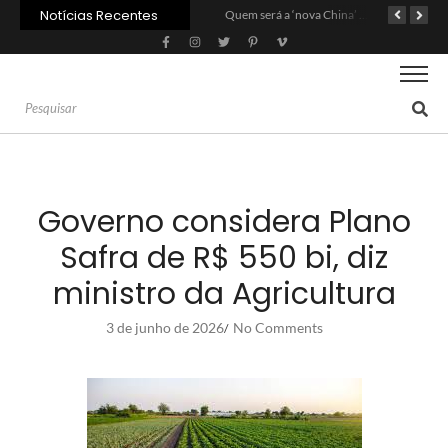
Notícias Recentes
Agroleite 2026 abre com anúncio do curso de Medicina Veterinária e R$ 215 milhões em investimentos
Carne: Menor demanda da China exige reforço da diplomacia e inovação
Quem será a ‘nova China’ do agro quando o apetite de Pequim acabar?
Governo considera Plano
Safra de R$ 550 bi, diz
ministro da Agricultura
3 de junho de 2026
No Comments
/