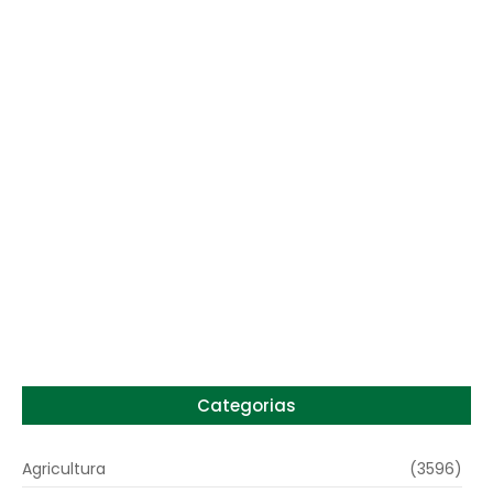
Lula sanciona MP do Frete e agro teme alta
dos custos logísticos
6 de agosto de 2026
Preço do arroz no RS sobe para o maior
patamar em 14 meses
6 de agosto de 2026
Categorias
Agricultura
(3596)