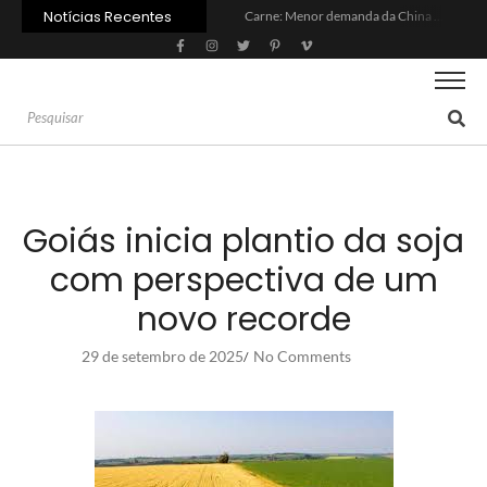
Notícias Recentes
Carne: Menor demanda da China exige reforço da diplomacia e inovação
Quem será a ‘nova China’ do agro quando o apetite de Pequim acabar?
Inadimplência no crédito rural deve seguir elevada até 2027
Lula sanciona MP do Frete e agro teme alta dos custos logísticos
Preço do arroz no RS sobe para o maior patamar em 14 meses
BC corta Selic para 14% ao ano e deixa “porta aberta” para próxima reunião
Brasil tem 2º maior juro real do mundo
Brasil não pode ser só espectador no debate do aquecimento
Recuperação judicial no agro cresceu 66% em um ano no país
Agroleite 2026 abre com anúncio do curso de Medicina Veterinária e R$ 215 milhões em investimentos
Goiás inicia plantio da soja
com perspectiva de um
novo recorde
29 de setembro de 2025
No Comments
/