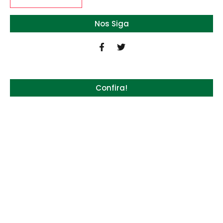
Nos Siga
Confira!
Quem será a ‘nova China’ do agro quando o
apetite de Pequim acabar?
6 de agosto de 2026