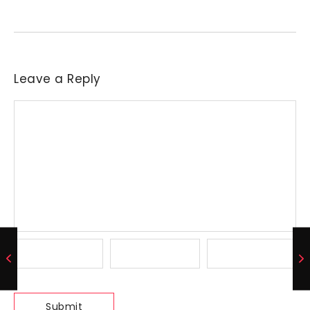
indústrias a reajustar sucessivamente as ofertas de compra....
Leave a Reply