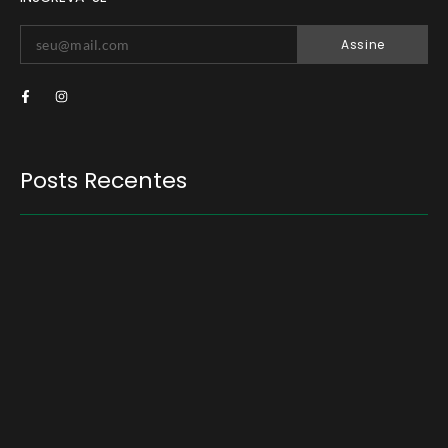
Assine
Posts Recentes
Quem será a ‘nova China’ do agro quando o
apetite de Pequim acabar?
6 de agosto de 2026