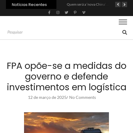
Notícias Recentes
Agroleite 2026 abre com anúncio do curso de Medicina Veterinária e R$ 215 milhões em investimentos
Carne: Menor demanda da China exige reforço da diplomacia e inovação
Quem será a ‘nova China’ do agro quando o apetite de Pequim acabar?
FPA opõe-se a medidas do
governo e defende
investimentos em logística
12 de março de 2025
No Comments
/