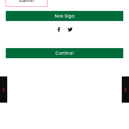
Nos Siga
Confira!
Quem será a ‘nova China’ do agro quando o
apetite de Pequim acabar?
6 de agosto de 2026