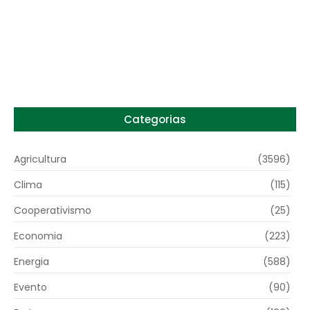
Preço do arroz no RS sobe para o maior
patamar em 14 meses
6 de agosto de 2026
Categorias
Agricultura
(3596)
Clima
(115)
Cooperativismo
(25)
Economia
(223)
Energia
(588)
Evento
(90)