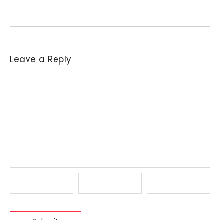
indústrias a reajustar sucessivamente as ofertas de compra....
Leave a Reply