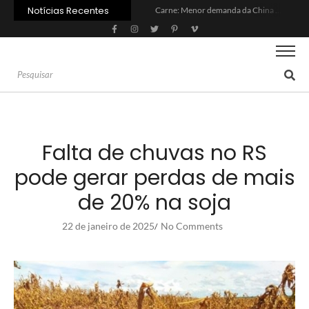
Notícias Recentes
Carne: Menor demanda da China exige reforço da diplomacia e inovação
Quem será a ‘nova China’ do agro quando o apetite de Pequim acabar?
Inadimplência no crédito rural deve seguir elevada até 2027
Lula sanciona MP do Frete e agro teme alta dos custos logísticos
Preço do arroz no RS sobe para o maior patamar em 14 meses
BC corta Selic para 14% ao ano e deixa “porta aberta” para próxima reunião
Brasil tem 2º maior juro real do mundo
Brasil não pode ser só espectador no debate do aquecimento
Recuperação judicial no agro cresceu 66% em um ano no país
Agroleite 2026 abre com anúncio do curso de Medicina Veterinária e R$ 215 milhões em investimentos
Falta de chuvas no RS
pode gerar perdas de mais
de 20% na soja
22 de janeiro de 2025
No Comments
/