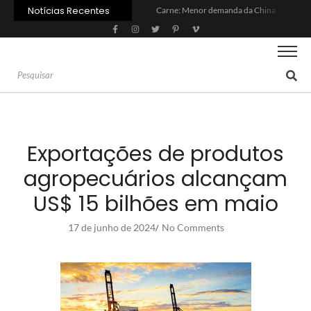
Notícias Recentes
Carne: Menor demanda da China exige reforço da diplomacia e inovação
Quem será a ‘nova China’ do agro quando o apetite de Pequim acabar?
Inadimplência no crédito rural deve seguir elevada até 2027
Lula sanciona MP do Frete e agro teme alta dos custos logísticos
Preço do arroz no RS sobe para o maior patamar em 14 meses
BC corta Selic para 14% ao ano e deixa “porta aberta” para próxima reunião
Brasil tem 2º maior juro real do mundo
Brasil não pode ser só espectador no debate do aquecimento
Recuperação judicial no agro cresceu 66% em um ano no país
Agroleite 2026 abre com anúncio do curso de Medicina Veterinária e R$ 215 milhões em investimentos
Exportações de produtos
agropecuários alcançam
US$ 15 bilhões em maio
17 de junho de 2024
No Comments
/