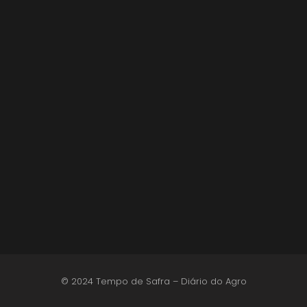
Inadimplência no crédito rural deve seguir
elevada até 2027
6 de agosto de 2026
Lula sanciona MP do Frete e agro teme alta
dos custos logísticos
6 de agosto de 2026
© 2024 Tempo de Safra – Diário do Agro