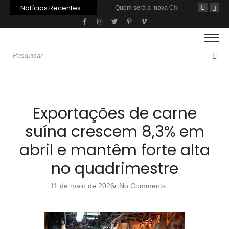
Notícias Recentes
Agroleite 2026 abre com anúncio do curso de Medicina Veterinária e R$ 215 milhões em investimentos
Carne: Menor demanda da China exige reforço da diplomacia e inovação
Quem será a ‘nova China’ do agro quando o apetite de Pequim acabar?
Exportações de carne
suína crescem 8,3% em
abril e mantêm forte alta
no quadrimestre
11 de maio de 2026
No Comments
/