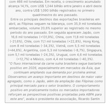
com 466 mil toneladas. Em receita, o crescimento acumulado
alcança 14,1%, com US$ 1,244 bilhão entre janeiro e abril deste
ano, contra US$ 1,090 bilhão registrados no primeiro
quadrimestre do ano passado.
Entre os principais destinos das exportações brasileiras em
abril, as Filipinas seguem na liderança, com 35,9 mil toneladas
embarcadas, volume 20,6% superior ao registrado no mesmo
período do ano passado. Em seguida aparecem Japão, com
16,6 mil toneladas (+131,9%), China, com 11,8 mil toneladas
(-21,6%), Chile, com 11,1 mil toneladas (+22,8%), Hong Kong,
com 8 mil toneladas (-34,3%), Vietnã, com 5,5 mil toneladas
(+44,6%), Argentina, com 5,3 mil toneladas (-8,7%), Singapura,
com 5,1 mil toneladas (-24,3%), Uruguai, com 4,6 mil toneladas
(+12,7%) e México, com 4,4 mil toneladas (-40,3%).
“
O fluxo internacional da carne suína brasileira segue bastante
positivo em 2026, especialmente em mercados da Ásia, que
continuam ampliando sua demanda por proteína animal.
Observamos um avanço importante em destinos de maior valor
agregado, como o Japão, além da ampliação das Filipinas como
principal mercado para o setor brasileiro. O comportamento
positivo em praticamente todos os mercados importadores
reforçam as perspectivas positivas projetadas pela ABPA para
este ano
“, avalia o presidente da associação, Ricardo Santin