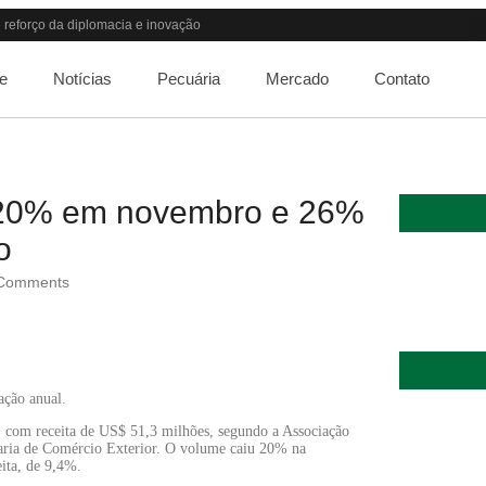
reforço da diplomacia e inovação
ndo o apetite de Pequim acabar?
guir elevada até 2027
e
Notícias
Pecuária
Mercado
Contato
lta dos custos logísticos
or patamar em 14 meses
 “porta aberta” para próxima reunião
debate do aquecimento
 66% em um ano no país
m 20% em novembro e 26%
rso de Medicina Veterinária e R$ 215 milhões em investimentos
o
Comments
ção anual.
, com receita de US$ 51,3 milhões, segundo a Associação
taria de Comércio Exterior. O volume caiu 20% na
ta, de 9,4%.
Quem será a