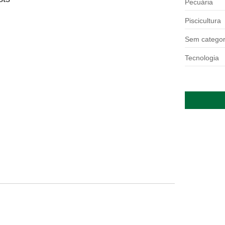
Pecuária
Piscicultura
da até 2027
Sem categor
Tecnologia
soas físicas, pouco abaixo dos 7,6%...
custos logísticos
ínimo do frete e mantém a...
ar em 14 meses
rias a reajustar sucessivamente as ofertas de