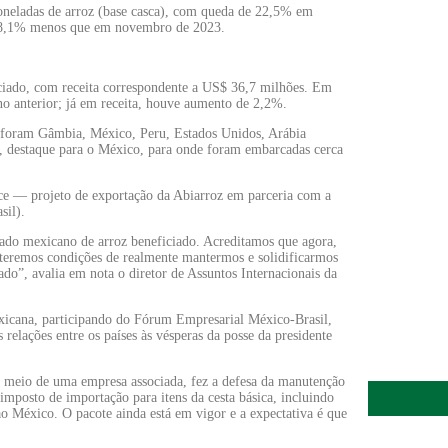
apetite de 
oneladas de arroz (base casca), com queda de 22,5% em
6 de agosto 
18,1% menos que em novembro de 2023.
Inadimplênci
iciado, com receita correspondente a US$ 36,7 milhões. Em
 anterior; já em receita, houve aumento de 2,2%.
elevada até
6 de agosto 
o foram Gâmbia, México, Peru, Estados Unidos, Arábia
r, destaque para o México, para onde foram embarcadas cerca
Lula sancio
Rice — projeto de exportação da Abiarroz em parceria com a
custos logís
sil).
6 de agosto 
cado mexicano de arroz beneficiado. Acreditamos que agora,
, teremos condições de realmente mantermos e solidificarmos
ado”, avalia em nota o diretor de Assuntos Internacionais da
Preço do ar
patamar em
exicana, participando do Fórum Empresarial México-Brasil,
6 de agosto 
s relações entre os países às vésperas da posse da presidente
por meio de uma empresa associada, fez a defesa da manutenção
 imposto de importação para itens da cesta básica, incluindo
ao México. O pacote ainda está em vigor e a expectativa é que