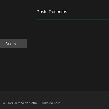
Posts Recentes
Quem será a ‘nova China’ do agro quando o a
6 de agosto de 2026
Assine
Inadimplência no crédito rural deve seguir el
6 de agosto de 2026
Lula sanciona MP do Frete e agro teme alta d
6 de agosto de 2026
© 2024 Tempo de Safra – Diário do Agro