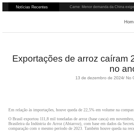
Notícias Recentes
Carne: Menor demanda da China exige 
Quem será a ‘nova China’ do agro qua
Inadimplência no crédito rural deve se
Hom
Lula sanciona MP do Frete e agro teme a
Preço do arroz no RS sobe para o mai
BC corta Selic para 14% ao ano e deixa
Brasil tem 2º maior juro real do mundo
Brasil não pode ser só espectador no 
Recuperação judicial no agro cresceu
Exportações de arroz caíra
Agroleite 2026 abre com anúncio do cu
no an
13 de dezembro de 2024
No 
/
Em relação às importações, houve queda de 22,5% em volume na compara
O Brasil exportou 111,8 mil toneladas de arroz (base casca) em novembro
Brasileira da Indústria do Arroz (Abiarroz), com base em dados da Secre
comparação com o mesmo período de 2023. Também houve queda na recei