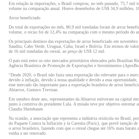
Em relação às importações, o Brasil comprou, no mês passado, 75,7 mil t
volume na comparação anual. Houve desembolso de US$ 34,9 milhões, 
Arroz beneficiado
Do total de exportações no mês, 80,9 mil toneladas foram de arroz benef
volume, o recuo foi de 12,4% na comparação com o mesmo período do ano
Os principais destinos das exportações de arroz beneficiado em novembr
Saudita, Cabo Verde, Uruguai, Cuba, Israel e Bolívia. Em termos de valo
de 16 mil toneladas do cereal, ao preço de US$ 12 mil.
O país está entre os oito mercados prioritários elencados pelo Brazilian 
Agência Brasileira de Promoção de Exportações e Investimentos (ApexBra
“Desde 2020, o Brasil não fazia uma exportação tão relevante para o mer
devido à inflação, devido à nossa qualidade e devido a essa oportunidade
esse mercado tão importante para a exportação brasileira de arroz benefici
Abiarroz, Gustavo Trevisan.
Em outubro deste ano, representantes da Abiarroz estiveram na capital m
junto à comitiva do presidente Lula. A missão teve por objetivo estreitar a
Claudia Sheinbaum.
Na ocasião, a associação que representa a indústria orizícola no Brasil, 
do Paquete Contra la Inflación y la Carestia (Pacic), que prevê isenção de
o arroz brasileiro, fazendo com que o cereal chegue até 16% mais barato 
venha a ser renovado.