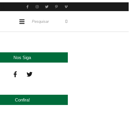
Nos Siga
Confira!
 ‘nova China’ do agro quando o