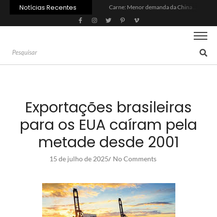
Notícias Recentes
Carne: Menor demanda da China exige reforço da diplomacia e inovação
Quem será a ‘nova China’ do agro quando o apetite de Pequim acabar?
Inadimplência no crédito rural deve seguir elevada até 2027
Lula sanciona MP do Frete e agro teme alta dos custos logísticos
Preço do arroz no RS sobe para o maior patamar em 14 meses
BC corta Selic para 14% ao ano e deixa “porta aberta” para próxima reunião
Brasil tem 2º maior juro real do mundo
Brasil não pode ser só espectador no debate do aquecimento
Recuperação judicial no agro cresceu 66% em um ano no país
Agroleite 2026 abre com anúncio do curso de Medicina Veterinária e R$ 215 milhões em investimentos
Exportações brasileiras
para os EUA caíram pela
metade desde 2001
15 de julho de 2025
No Comments
/