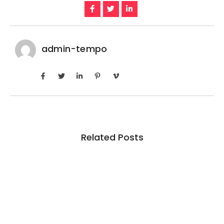
admin-tempo
Related Posts
Inadimplência no crédito rural deve seguir
elevada até 2027
6 de agosto de 2026
/
No Comments
Em junho deste ano, indicador ficou em 7,5% entre produtores