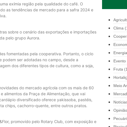
uma exímia região pela qualidade do café. O
ndo as tendências de mercado para a safra 2024 e
iva.
Agricul
Clima
(
tras sobre o cenário das exportações e importações
Cooper
ada pelo grupo Aurora.
Econom
Energi
es fomentadas pela cooperativa. Portanto, o ciclo
que podem ser adotadas no campo, desde a
Evento
dagem dos diferentes tipos de cultura, como a soja,
Fruta
(
Hortali
Meio A
s novidades do mercado agrícola com os mais de 60
s e alimentos da Praça de Alimentação, que vai
Mercad
cardápio diversificado oferece yakissoba, pastéis,
Notícia
ta chips, cachorro-quente, entre outros pratos.
Opiniã
Pecuár
&Flor, promovido pelo Rotary Club, com exposição e
Piscicul