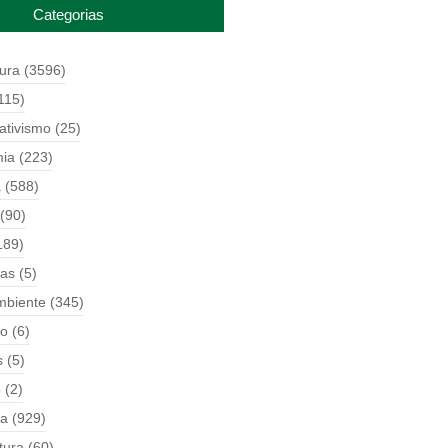
Categorias
tura
(3596)
115)
ativismo
(25)
ia
(223)
a
(588)
(90)
189)
ças
(5)
mbiente
(345)
o
(6)
s
(5)
o
(2)
ia
(929)
tura
(60)