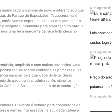
6 de agosto de
rá inaugurado um ambiente novo e diferenciado que
ncias do Parque de Exposições. “A cooperativa é
, então vamos expor um painel com o andamento
ndo planejado futuramente para ampliação do parque
rmos uma feira marcante da raça holandesa no
Lula sancion
custos logíst
6 de agosto de
ormulada, ampliada e com muitas novidades. Uma
ponibilizar um acervo contando as primeiras duas
rência nacional pela qualidade do leite. Serão
Preço do arr
nejo do gado pelos produtores. Os pioneiros
 no Café com Bolo, um momento de descontração,
patamar em 
6 de agosto de
icultores. O evento é voltado para cooperados da
res e demais interessados na atividade cafeeira