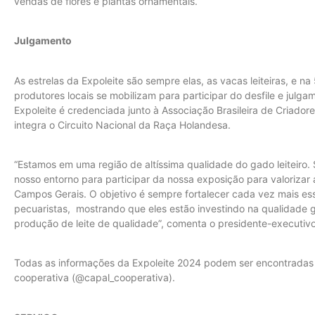
vendas de flores e plantas ornamentais.
Julgamento
As estrelas da Expoleite são sempre elas, as vacas leiteiras, e n
produtores locais se mobilizam para participar do desfile e julg
Expoleite é credenciada junto à Associação Brasileira de Criad
integra o Circuito Nacional da Raça Holandesa.
“Estamos em uma região de altíssima qualidade do gado leiteir
nosso entorno para participar da nossa exposição para valorizar
Campos Gerais. O objetivo é sempre fortalecer cada vez mais e
pecuaristas, mostrando que eles estão investindo na qualidade 
produção de leite de qualidade”, comenta o presidente-executiv
Todas as informações da Expoleite 2024 podem ser encontradas 
cooperativa (@capal_cooperativa).