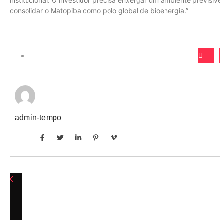
institucional. O investidor precisa enxergar um ambiente previsíve
consolidar o Matopiba como polo global de bioenergia.”
admin-tempo