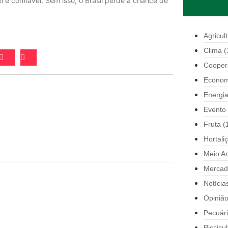
l e confiável. Sem isso, o Brasil perde a chance de
Agricul
Clima
(
Cooper
Econom
Energi
Evento
Fruta
(
Hortali
Meio A
Mercad
Notícia
Opiniã
Pecuár
Piscicul