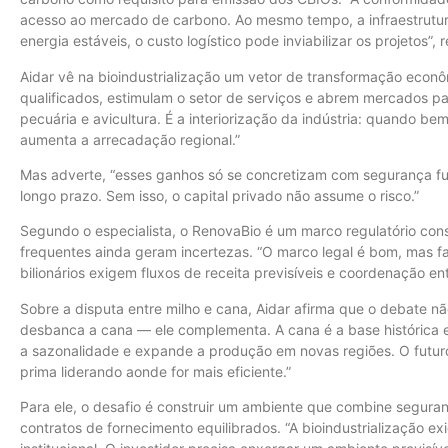
acesso ao mercado de carbono. Ao mesmo tempo, a infraestrutur
energia estáveis, o custo logístico pode inviabilizar os projetos”, r
Aidar vê na bioindustrialização um vetor de transformação econô
qualificados, estimulam o setor de serviços e abrem mercados p
pecuária e avicultura. É a interiorização da indústria: quando bem
aumenta a arrecadação regional.”
Mas adverte, “esses ganhos só se concretizam com segurança fund
longo prazo. Sem isso, o capital privado não assume o risco.”
Segundo o especialista, o RenovaBio é um marco regulatório cons
frequentes ainda geram incertezas. “O marco legal é bom, mas fa
bilionários exigem fluxos de receita previsíveis e coordenação ent
Sobre a disputa entre milho e cana, Aidar afirma que o debate nã
desbanca a cana — ele complementa. A cana é a base histórica e
a sazonalidade e expande a produção em novas regiões. O futur
prima liderando aonde for mais eficiente.”
Para ele, o desafio é construir um ambiente que combine seguran
contratos de fornecimento equilibrados. “A bioindustrialização ex