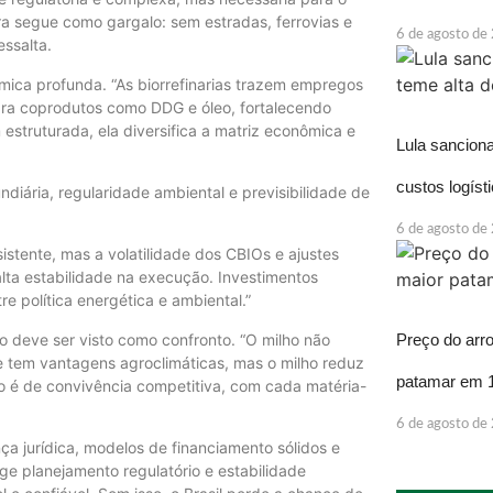
a segue como gargalo: sem estradas, ferrovias e
6 de agosto de
essalta.
mica profunda. “As biorrefinarias trazem empregos
ara coprodutos como DDG e óleo, fortalecendo
 estruturada, ela diversifica a matriz econômica e
Lula sancion
custos logíst
iária, regularidade ambiental e previsibilidade de
6 de agosto de
istente, mas a volatilidade dos CBIOs e ajustes
lta estabilidade na execução. Investimentos
re política energética e ambiental.”
o deve ser visto como confronto. “O milho não
Preço do arr
 tem vantagens agroclimáticas, mas o milho reduz
patamar em 
o é de convivência competitiva, com cada matéria-
6 de agosto de
ça jurídica, modelos de financiamento sólidos e
ige planejamento regulatório e estabilidade