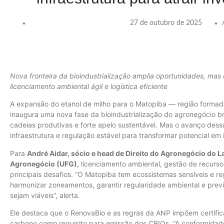
27 de outubro de 2025
Nova fronteira da bioindustrialização amplia oportunidades, mas 
licenciamento ambiental ágil e logística eficiente
A expansão do etanol de milho para o Matopiba — região formada
inaugura uma nova fase da bioindustrialização do agronegócio bra
cadeias produtivas e forte apelo sustentável. Mas o avanço dess
infraestrutura e regulação estável para transformar potencial em 
Para
André Aidar, sócio e head de Direito do Agronegócio do 
Agronegócio (UFG),
licenciamento ambiental, gestão de recursos
principais desafios. “O Matopiba tem ecossistemas sensíveis e reg
harmonizar zoneamentos, garantir regularidade ambiental e previs
sejam viáveis”, alerta.
Ele destaca que o RenovaBio e as regras da ANP impõem certific
carbono como requisito para emissão dos CBIOs. “A conformidade