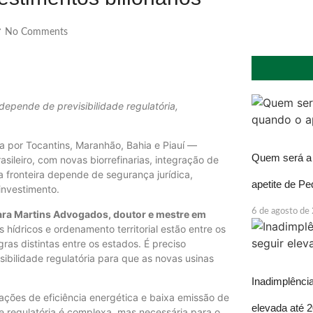
No Comments
/
depende de previsibilidade regulatória,
 por Tocantins, Maranhão, Bahia e Piauí —
Quem será a 
sileiro, com novas biorrefinarias, integração de
a fronteira depende de segurança jurídica,
apetite de P
investimento.
6 de agosto de
Lara Martins Advogados, doutor e mestre em
 hídricos e ordenamento territorial estão entre os
ras distintas entre os estados. É preciso
ibilidade regulatória para que as novas usinas
Inadimplência
ações de eficiência energética e baixa emissão de
elevada até 
 regulatória é complexa, mas necessária para o