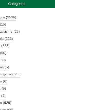
Categorias
tura
(3596)
115)
ativismo
(25)
ia
(223)
a
(588)
(90)
189)
ças
(5)
mbiente
(345)
o
(6)
s
(5)
o
(2)
ia
(929)
tura
(60)