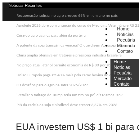
Notícias Recentes
Recuperação judicial no agro cresceu 66% em um ano no país
Agroleite 2026 abre com anúncio do curso de Medicina Veterinária e R$ 2
Home
Notícias
Crise do agro avança para além da porteira
Pecuária
Mercado
A patente da soja transgênica venceu? O que dizem Aprosoja e Bayer
Contato
China amplia ofensiva em tratores e pressiona indústria brasileira
Home
No preço atual, etanol permite economia de R$ 80 por abastecimento
Notícias
Pecuária
União Europeia paga até 40% mais pela carne bovina do que a China
Mercado
Contato
Os desafios para o agro na safra 2026/2027
‘Retaliar o tarifaço de Trump seria um tiro no pé’, diz Marcos Jank
PIB da cadeia da soja e biodiesel deve crescer 6,87% em 2026
EUA investem US$ 1 bi para c