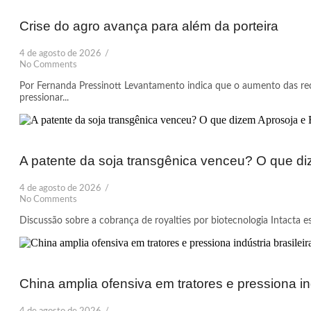
Crise do agro avança para além da porteira
4 de agosto de 2026
/
No Comments
Por Fernanda Pressinott Levantamento indica que o aumento das rec
pressionar...
A patente da soja transgênica venceu? O que d
4 de agosto de 2026
/
No Comments
Discussão sobre a cobrança de royalties por biotecnologia Intacta es
China amplia ofensiva em tratores e pressiona ind