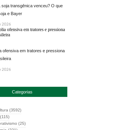
a soja transgênica venceu? O que
oja e Bayer
de 2026
a ofensiva em tratores e pressiona
sileira
de 2026
Categorias
ltura
(3592)
(115)
rativismo
(25)