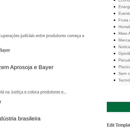
Econo
Energ
Event
Fruta
Hortal
Meio 
uperações judiciais entre produtores começa a
Merca
Notíci
Opini
Pecuá
izem Aprosoja e Bayer
Piscic
Sem c
Tecno
tá na Justiça e coloca produtores e...
ústria brasileira
Edit Templa