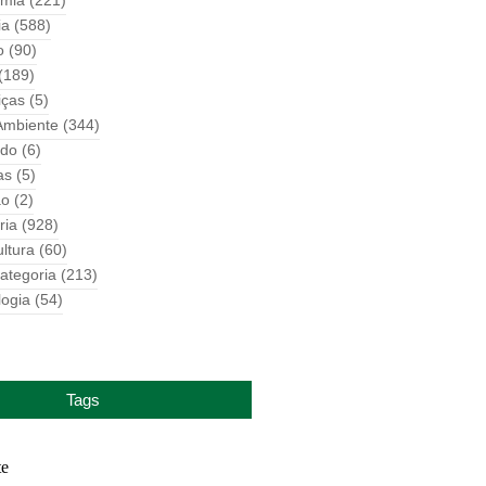
mia
(221)
ia
(588)
o
(90)
(189)
iças
(5)
Ambiente
(344)
do
(6)
as
(5)
ão
(2)
ria
(928)
ultura
(60)
ategoria
(213)
logia
(54)
Tags
te