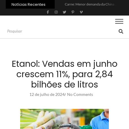
Notícias Recentes
Carne: Menor demanda da China exige reforço da diplomacia e inovação
Quem será a ‘nova China’ do agro quando o apetite de Pequim acabar?
Inadimplência no crédito rural deve seguir elevada até 2027
Lula sanciona MP do Frete e agro teme alta dos custos logísticos
Preço do arroz no RS sobe para o maior patamar em 14 meses
BC corta Selic para 14% ao ano e deixa “porta aberta” para próxima reunião
Brasil tem 2º maior juro real do mundo
Brasil não pode ser só espectador no debate do aquecimento
Recuperação judicial no agro cresceu 66% em um ano no país
Agroleite 2026 abre com anúncio do curso de Medicina Veterinária e R$ 215 milhões em investimentos
Etanol: Vendas em junho
crescem 11%, para 2,84
bilhões de litros
12 de julho de 2024
No Comments
/