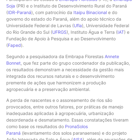
Soja
(PR) e o Instituto de Desenvolvimento Rural do Paraná
(
IDR-Paraná
), com patrocínio da
Itaipu Binacional
e do
governo do estado do Paraná, além do apoio técnico da
Universidade Federal de Lavras (
Ufla
), Universidade Federal
do Rio Grande do Sul (
UFRGS
), Instituto Água e Terra (
IAT
) e
Fundação de Apoio à Pesquisa e ao Desenvolvimento
(
Faped
).
Segundo a pesquisadora da Embrapa Florestas
Annete
Bonnet
, que fez parte do grupo coordenador da publicação,
os resultados demonstram a necessidade da gestão mais
integrada dos recursos naturais e o desenvolvimento
premente de ações que harmonizem a produção
agropecuária e a preservação ambiental.
A perda de nascentes e o assoreamento de rios são
provocados, entre outros fatores, por práticas de manejo
inadequadas aplicadas à agropecuária, urbanização
desordenada e desmatamento. Essas constatações tiveram
como base os resultados do
PronaSolos
Paraná
(levantamento dos solos paranaenses) e do projeto
Ação Integrada de Solo e Água (
AISA
), além de apurações de