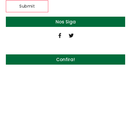
Nos Siga
Confira!
Quem será a ‘nova China’ do agro quando o
apetite de Pequim acabar?
6 de agosto de 2026