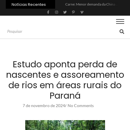
Notícias Recentes
Carne: Menor demanda da China exige reforço da diplomacia e inovação
Quem será a ‘nova China’ do agro quando o apetite de Pequim acabar?
Inadimplência no crédito rural deve seguir elevada até 2027
Lula sanciona MP do Frete e agro teme alta dos custos logísticos
Preço do arroz no RS sobe para o maior patamar em 14 meses
BC corta Selic para 14% ao ano e deixa “porta aberta” para próxima reunião
Brasil tem 2º maior juro real do mundo
Brasil não pode ser só espectador no debate do aquecimento
Recuperação judicial no agro cresceu 66% em um ano no país
Agroleite 2026 abre com anúncio do curso de Medicina Veterinária e R$ 215 milhões em investimentos
Estudo aponta perda de
nascentes e assoreamento
de rios em áreas rurais do
Paraná
7 de novembro de 2024
No Comments
/