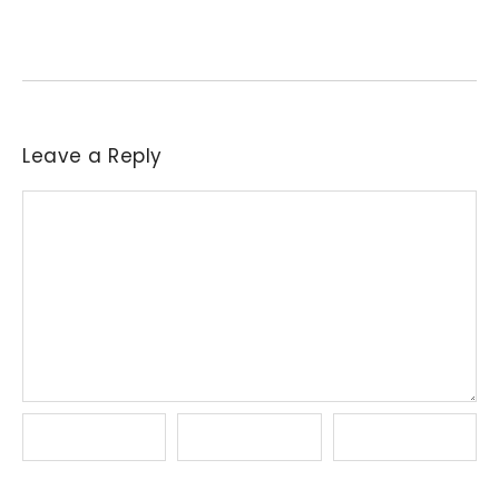
Necessidade de aquisição de matéria-prima levou parte das
indústrias a reajustar sucessivamente as ofertas de compra....
Leave a Reply