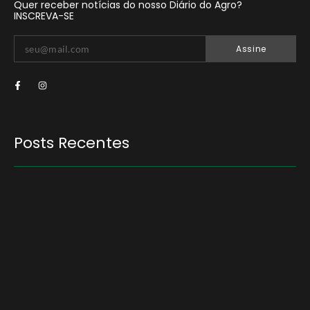
Quer receber notícias do nosso Diário do Agro?
INSCREVA-SE
Assine
Posts Recentes
Quem será a ‘nova China’ do agro quando o
apetite de Pequim acabar?
6 de agosto de 2026