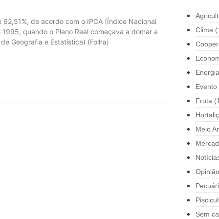
Agricul
e 62,51%, de acordo com o IPCA (Índice Nacional
Clima
(
de 1995, quando o Plano Real começava a domar a
de Geografia e Estatística) (Folha)
Cooper
Econom
Energi
Evento
Fruta
(
Hortali
Meio A
Mercad
Notícia
Opiniã
Pecuár
Piscicul
Sem ca