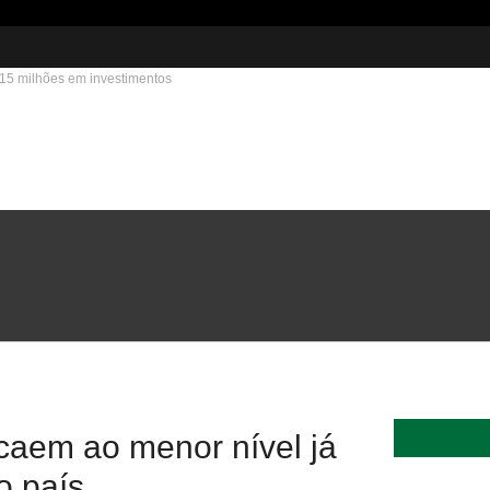
215 milhões em investimentos
caem ao menor nível já
o país