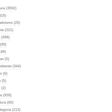
tura
(3592)
115)
ativismo
(25)
ia
(221)
a
(588)
(90)
189)
ças
(5)
mbiente
(344)
o
(6)
s
(5)
o
(2)
ia
(928)
tura
(60)
tegoria
(213)