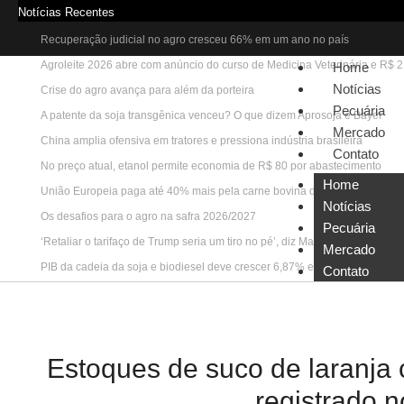
Notícias Recentes
Recuperação judicial no agro cresceu 66% em um ano no país
Agroleite 2026 abre com anúncio do curso de Medicina Veterinária e R$ 
Home
Notícias
Crise do agro avança para além da porteira
Pecuária
A patente da soja transgênica venceu? O que dizem Aprosoja e Bayer
Mercado
China amplia ofensiva em tratores e pressiona indústria brasileira
Contato
No preço atual, etanol permite economia de R$ 80 por abastecimento
Home
União Europeia paga até 40% mais pela carne bovina do que a China
Notícias
Os desafios para o agro na safra 2026/2027
Pecuária
‘Retaliar o tarifaço de Trump seria um tiro no pé’, diz Marcos Jank
Mercado
PIB da cadeia da soja e biodiesel deve crescer 6,87% em 2026
Contato
Estoques de suco de laranja 
registrado n