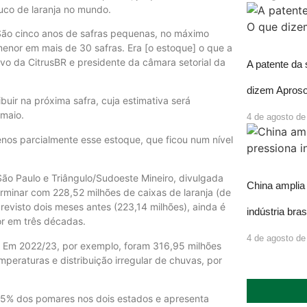
uco de laranja no mundo.
 São cinco anos de safras pequenas, no máximo
menor em mais de 30 safras. Era [o estoque] o que a
ivo da CitrusBR e presidente da câmara setorial da
A patente da
dizem Aproso
buir na próxima safra, cuja estimativa será
 maio.
4 de agosto de
nos parcialmente esse estoque, que ficou num nível
 São Paulo e Triângulo/Sudoeste Mineiro, divulgada
China amplia 
rminar com 228,52 milhões de caixas de laranja (de
revisto dois meses antes (223,14 milhões), ainda é
indústria bras
ior em três décadas.
4 de agosto de
te. Em 2022/23, por exemplo, foram 316,95 milhões
mperaturas e distribuição irregular de chuvas, por
4,35% dos pomares nos dois estados e apresenta