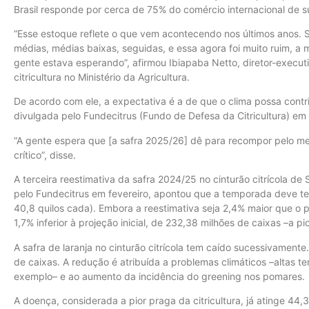
Brasil responde por cerca de 75% do comércio internacional de s
“Esse estoque reflete o que vem acontecendo nos últimos anos.
médias, médias baixas, seguidas, e essa agora foi muito ruim, a 
gente estava esperando”, afirmou Ibiapaba Netto, diretor-execut
citricultura no Ministério da Agricultura.
De acordo com ele, a expectativa é a de que o clima possa contri
divulgada pelo Fundecitrus (Fundo de Defesa da Citricultura) em
“A gente espera que [a safra 2025/26] dê para recompor pelo me
crítico”, disse.
A terceira reestimativa da safra 2024/25 no cinturão citrícola de
pelo Fundecitrus em fevereiro, apontou que a temporada deve te
40,8 quilos cada). Embora a reestimativa seja 2,4% maior que o p
1,7% inferior à projeção inicial, de 232,38 milhões de caixas –a p
A safra de laranja no cinturão citrícola tem caído sucessivamen
de caixas. A redução é atribuída a problemas climáticos –altas te
exemplo– e ao aumento da incidência do greening nos pomares.
A doença, considerada a pior praga da citricultura, já atinge 4