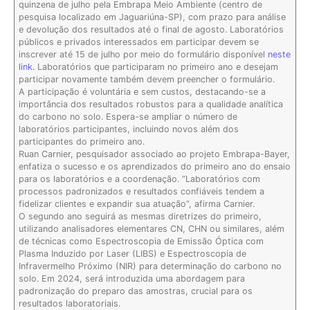
quinzena de julho pela Embrapa Meio Ambiente (centro de
pesquisa localizado em Jaguariúna-SP), com prazo para análise
e devolução dos resultados até o final de agosto. Laboratórios
públicos e privados interessados em participar devem se
inscrever até 15 de julho por meio do formulário disponível
neste
link.
Laboratórios que participaram no primeiro ano e desejam
participar novamente também devem preencher o formulário.
A participação é voluntária e sem custos, destacando-se a
importância dos resultados robustos para a qualidade analítica
do carbono no solo. Espera-se ampliar o número de
laboratórios participantes, incluindo novos além dos
participantes do primeiro ano.
Ruan Carnier, pesquisador associado ao projeto Embrapa-Bayer,
enfatiza o sucesso e os aprendizados do primeiro ano do ensaio
para os laboratórios e a coordenação. “Laboratórios com
processos padronizados e resultados confiáveis tendem a
fidelizar clientes e expandir sua atuação”, afirma Carnier.
O segundo ano seguirá as mesmas diretrizes do primeiro,
utilizando analisadores elementares CN, CHN ou similares, além
de técnicas como Espectroscopia de Emissão Óptica com
Plasma Induzido por Laser (LIBS) e Espectroscopia de
Infravermelho Próximo (NIR) para determinação do carbono no
solo. Em 2024, será introduzida uma abordagem para
padronização do preparo das amostras, crucial para os
resultados laboratoriais.