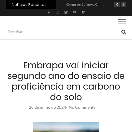
Notícias Recentes
Agroleite 2026 abre com anúncio do curso de Medicina Veterinária e R$ 215 milhões em investimentos
Carne: Menor demanda da China exige reforço da diplomacia e inovação
Quem será a ‘nova China’ do agro quando o apetite de Pequim acabar?
Embrapa vai iniciar
segundo ano do ensaio de
proficiência em carbono
do solo
28 de junho de 2024
No Comments
/