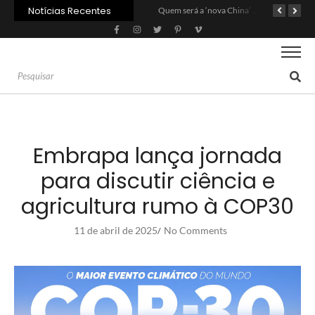
Notícias Recentes
Agroleite 2026 abre com anúncio do curso de Medicina Veterinária e R$ 215 milhões em investimentos
Carne: Menor demanda da China exige reforço da diplomacia e inovação
Quem será a ‘nova China’ do agro quando o apetite de Pequim acabar?
Embrapa lança jornada
para discutir ciência e
agricultura rumo à COP30
11 de abril de 2025
No Comments
/