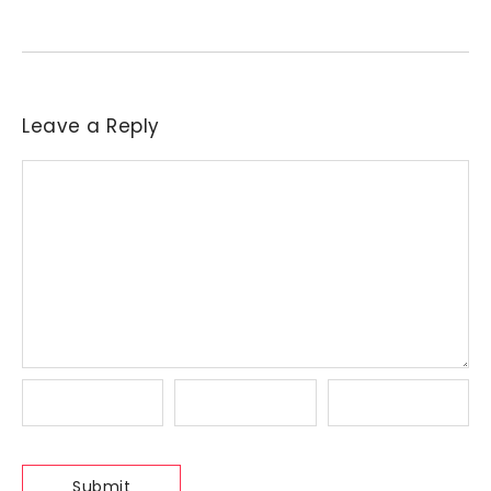
indústrias a reajustar sucessivamente as ofertas de compra....
Leave a Reply