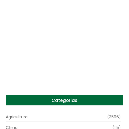
Preço do arroz no RS sobe para o maior
patamar em 14 meses
6 de agosto de 2026
Categorias
Agricultura
(3596)
Clima
(115)