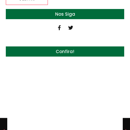
Nos Siga
Confira!
Quem será a ‘nova China’ do agro quando o