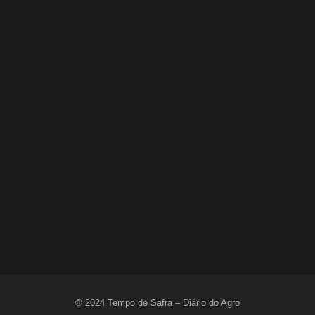
Lula sanciona MP do Frete e agro teme alta
dos custos logísticos
6 de agosto de 2026
© 2024 Tempo de Safra – Diário do Agro