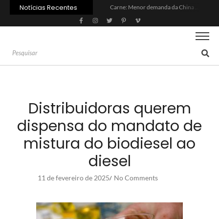
Notícias Recentes
Carne: Menor demanda da China exige reforço da diplomacia e inovação
Quem será a ‘nova China’ do agro quando o apetite de Pequim acabar?
Inadimplência no crédito rural deve seguir elevada até 2027
Lula sanciona MP do Frete e agro teme alta dos custos logísticos
Preço do arroz no RS sobe para o maior patamar em 14 meses
BC corta Selic para 14% ao ano e deixa “porta aberta” para próxima reunião
Brasil tem 2º maior juro real do mundo
Brasil não pode ser só espectador no debate do aquecimento
Recuperação judicial no agro cresceu 66% em um ano no país
Agroleite 2026 abre com anúncio do curso de Medicina Veterinária e R$ 215 milhões em investimentos
Distribuidoras querem
dispensa do mandato de
mistura do biodiesel ao
diesel
11 de fevereiro de 2025
No Comments
/