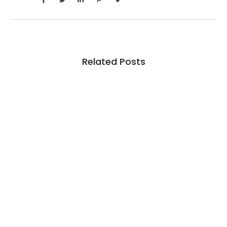
Related Posts
Inadimplência no crédito rural deve seguir