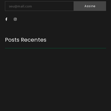
Assine
Posts Recentes
Quem será a ‘nova China’ do agro quando o