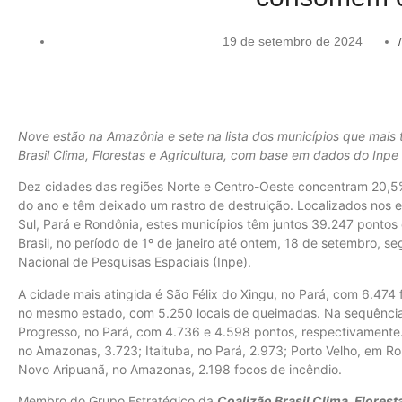
19 de setembro de 2024
/
Nove estão na Amazônia e sete na lista dos municípios que mais
Brasil Clima, Florestas e Agricultura, com base em dados do Inpe
Dez cidades das regiões Norte e Centro-Oeste concentram 20,5%
do ano e têm deixado um rastro de destruição. Localizados nos
Sul, Pará e Rondônia, estes municípios têm juntos 39.247 ponto
Brasil, no período de 1º de janeiro até ontem, 18 de setembro, 
Nacional de Pesquisas Espaciais (Inpe).
A cidade mais atingida é São Félix do Xingu, no Pará, com 6.474
no mesmo estado, com 5.250 locais de queimadas. Na sequência
Progresso, no Pará, com 4.736 e 4.598 pontos, respectivament
no Amazonas, 3.723; Itaituba, no Pará, 2.973; Porto Velho, em Ro
Novo Aripuanã, no Amazonas, 2.198 focos de incêndio.
Membro do Grupo Estratégico da
Coalizão Brasil Clima, Florest