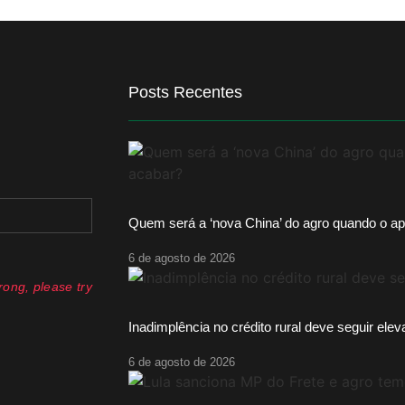
Posts Recentes
Quem será a ‘nova China’ do agro quando o ap
6 de agosto de 2026
ong, please try
Inadimplência no crédito rural deve seguir ele
6 de agosto de 2026