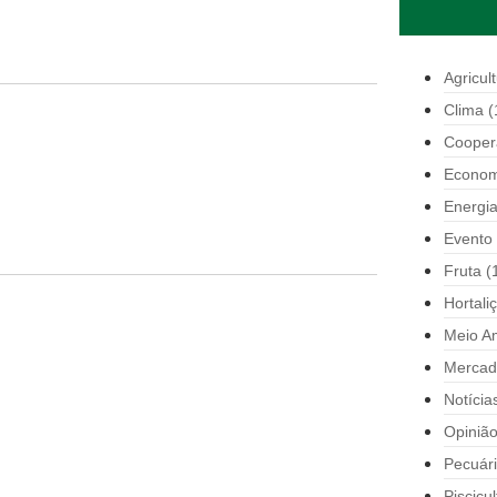
Agricul
Clima
(
Cooper
Econom
Energi
Evento
Fruta
(
Hortali
Meio A
Mercad
Notícia
Opiniã
Pecuár
Piscicul