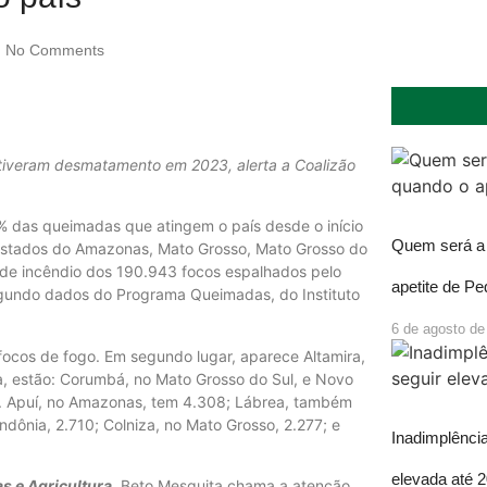
No Comments
 tiveram desmatamento em 2023, alerta a Coalizão
 das queimadas que atingem o país desde o início
Quem será a 
 estados do Amazonas, Mato Grosso, Mato Grosso do
s de incêndio dos 190.943 focos espalhados pelo
apetite de P
segundo dados do Programa Queimadas, do Instituto
6 de agosto de
 focos de fogo. Em segundo lugar, aparece Altamira,
, estão: Corumbá, no Mato Grosso do Sul, e Novo
e. Apuí, no Amazonas, tem 4.308; Lábrea, também
ndônia, 2.710; Colniza, no Mato Grosso, 2.277; e
Inadimplência
elevada até 
as e Agricultura
, Beto Mesquita chama a atenção