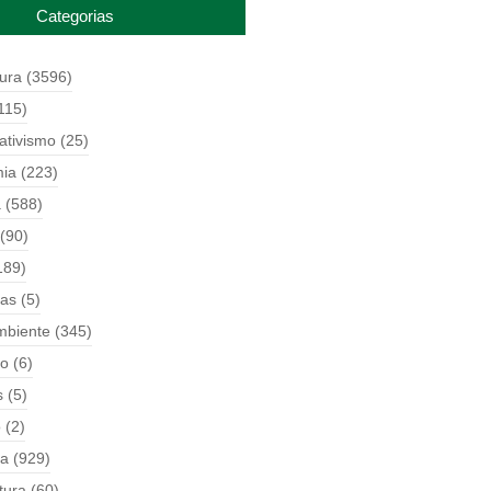
Categorias
tura
(3596)
115)
ativismo
(25)
ia
(223)
a
(588)
(90)
189)
ças
(5)
mbiente
(345)
o
(6)
s
(5)
o
(2)
ia
(929)
tura
(60)