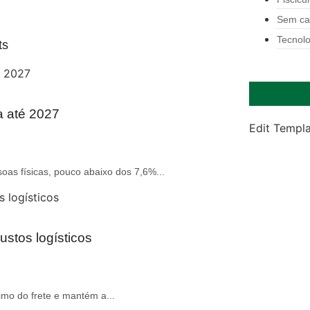
Sem ca
Tecnolo
ts
a até 2027
Edit Templ
oas físicas, pouco abaixo dos 7,6%...
ustos logísticos
imo do frete e mantém a...