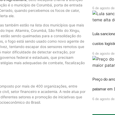
eção é o município de Corumbá, porta de entrada
6 de agosto de
 Cerrado, quando percebemos os focos de calor,
erta ele.
as também estão na lista dos municípios que mais
 Inpe: Altamira, Corumbá, São Félix do Xingu,
Lula sancion
as estão sendo queimadas para a consolidação do
es, o fogo está sendo usado como novo agente de
custos logíst
alvez, tentando escapar dos sensores remotos que
maior dificuldade de detectar extração, por
6 de agosto de
 governos federal e estaduais, que precisam
ratégias mais adequadas de combate, fiscalização
Preço do arr
 composto por mais de 400 organizações, entre
patamar em 
ivil, setor financeiro e academia. A rede atua por
e diferentes setores e promoção de iniciativas que
6 de agosto de
ocioeconômico do Brasil.