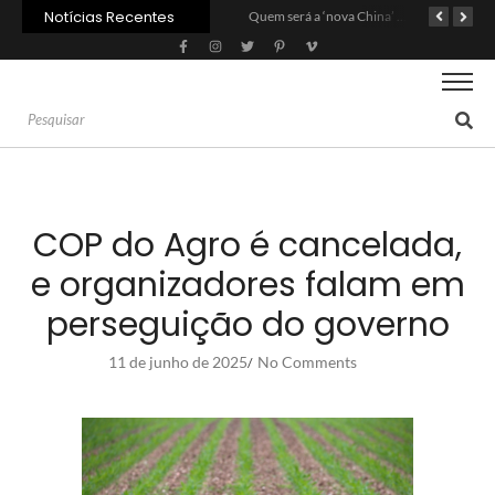
Notícias Recentes
Agroleite 2026 abre com anúncio do curso de Medicina Veterinária e R$ 215 milhões em investimentos
Carne: Menor demanda da China exige reforço da diplomacia e inovação
Quem será a ‘nova China’ do agro quando o apetite de Pequim acabar?
COP do Agro é cancelada,
e organizadores falam em
perseguição do governo
11 de junho de 2025
No Comments
/