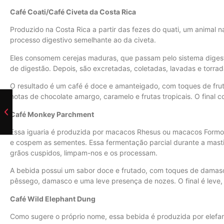
Café Coati/Café Civeta da Costa Rica
Produzido na Costa Rica a partir das fezes do quati, um animal n
processo digestivo semelhante ao da civeta.
Eles consomem cerejas maduras, que passam pelo sistema digest
de digestão. Depois, são excretadas, coletadas, lavadas e torrad
O resultado é um café é doce e amanteigado, com toques de frut
notas de chocolate amargo, caramelo e frutas tropicais. O final
Café Monkey Parchment
Essa iguaria é produzida por macacos Rhesus ou macacos Formo
e cospem as sementes. Essa fermentação parcial durante a mastig
grãos cuspidos, limpam-nos e os processam.
A bebida possui um sabor doce e frutado, com toques de damasc
pêssego, damasco e uma leve presença de nozes. O final é leve, 
Café Wild Elephant Dung
Como sugere o próprio nome, essa bebida é produzida por elefant