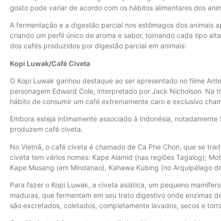
gosto pode variar de acordo com os hábitos alimentares dos ani
A fermentação e a digestão parcial nos estômagos dos animais a
criando um perfil único de aroma e sabor, tornando cada tipo alt
dos cafés produzidos por digestão parcial em animais:
Kopi Luwak/Café Civeta
O Kopi Luwak ganhou destaque ao ser apresentado no filme Antes
personagem Edward Cole, interpretado por Jack Nicholson. Na tra
hábito de consumir um café extremamente caro e exclusivo cha
Embora esteja intimamente associado à Indonésia, notadamente Su
produzem café civeta.
No Vietnã, o café civeta é chamado de Ca Phe Chon, que se traduz
civeta tem vários nomes: Kape Alamid (nas regiões Tagalog); Moti
Kape Musang (em Mindanao), Kahawa Kubing (no Arquipélago de
Para fazer o Kopi Luwak, a civeta asiática, um pequeno mamífero
maduras, que fermentam em seu trato digestivo onde enzimas d
são excretados, coletados, completamente lavados, secos e torr