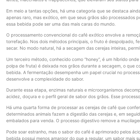
Em meio a tantas opções, há uma categoria que se destaca ainda
apenas raro, mas exótico, em que seus grãos são processados po
essa bebida pode ser uma das mais caras do mundo.
O processamento convencional do café exótico envolve a remoç
torrefação. Nos dois métodos principais, o fruto é despolpado,
secar. No modo natural, há a secagem das cerejas inteiras, perm
Um terceiro método, conhecido como “honey”, é um híbrido ond
polpa de fruta) é deixada nos grãos durante a secagem, o que co
bebida. A fermentação desempenha um papel crucial no process
desenvolve a complexidade do sabor.
Durante essa etapa, enzimas naturais e microorganismos decomp
acidez, doçura e o perfil geral de sabor dos grãos. Esse processo
Há uma quarta forma de processar as cerejas de café que confere
determinados animais fazem a digestão das cerejas e, em seguid
embalados para venda. O processo digestivo remove a mucilage
Pode soar estranho, mas o sabor do café é aprimorado pelos ácid
bebida possui menos amargor do que a regular, um sabor mais s