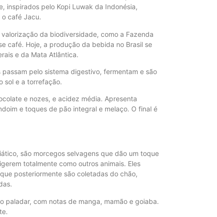
, inspirados pelo Kopi Luwak da Indonésia,
 o café Jacu.
valorização da biodiversidade, como a Fazenda
se café. Hoje, a produção da bebida no Brasil se
ais e da Mata Atlântica.
s passam pelo sistema digestivo, fermentam e são
 sol e a torrefação.
ocolate e nozes, e acidez média. Apresenta
oim e toques de pão integral e melaço. O final é
iático, são morcegos selvagens que dão um toque
igerem totalmente como outros animais. Eles
que posteriormente são coletadas do chão,
das.
o no paladar, com notas de manga, mamão e goiaba.
te.