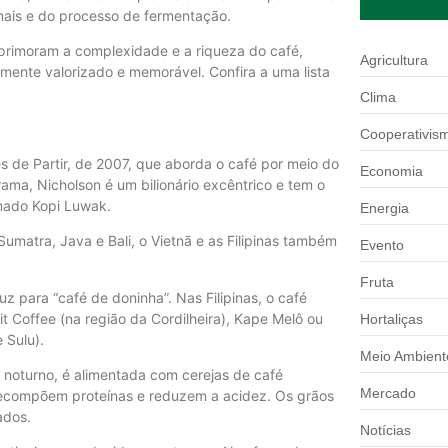
mais e do processo de fermentação.
primoram a complexidade e a riqueza do café,
Agricultura
amente valorizado e memorável. Confira a uma lista
Clima
Cooperativis
 de Partir, de 2007, que aborda o café por meio do
Economia
ma, Nicholson é um bilionário excêntrico e tem o
mado Kopi Luwak.
Energia
matra, Java e Bali, o Vietnã e as Filipinas também
Evento
Fruta
 para “café de doninha”. Nas Filipinas, o café
t Coffee (na região da Cordilheira), Kape Melô ou
Hortaliças
 Sulu).
Meio Ambient
 noturno, é alimentada com cerejas de café
Mercado
ecompõem proteínas e reduzem a acidez. Os grãos
ados.
Notícias