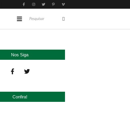
Nos Siga
Confira!
‘nova China’ do agro quando o