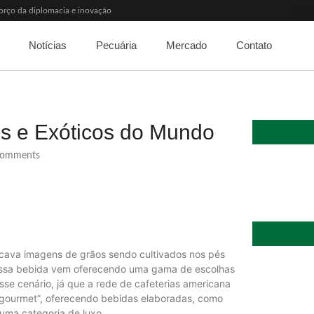
orço da diplomacia e inovação
o apetite de Pequim acabar?
 elevada até 2027
Notícias
Pecuária
Mercado
Contato
 dos custos logísticos
patamar em 14 meses
orta aberta” para próxima reunião
ate do aquecimento
% em um ano no país
s e Exóticos do Mundo
 de Medicina Veterinária e R$ 215 milhões em investimentos
omments
vocava imagens de grãos sendo cultivados nos pés
essa bebida vem oferecendo uma gama de escolhas
se cenário, já que a rede de cafeterias americana
“gourmet”, oferecendo bebidas elaboradas, como
Quem será a 
 uma categoria de luxo.