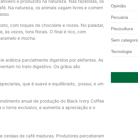
ativeiro e produzido na natureza. Nas fazendas, os
Opinião
afé. Na natureza, os animais vagam livres e comem
casso.
Pecuária
sto, com toques de chocolate e nozes. No paladar,
Piscicultura
 às vezes, tons florais. O final é rico, com
caramelo e mocha.
Sem categori
Tecnologia
ie arábica parcialmente digeridos por elefantes. As
rmentam no trato digestivo. Os grãos são
speciarias, que é suave e equilibrado, possui, e um
endimento anual de produção do Black Ivory Coffee
a o torna exclusivo, e aumenta a apreciação e o
me cerejas de café maduras. Produtores perceberam