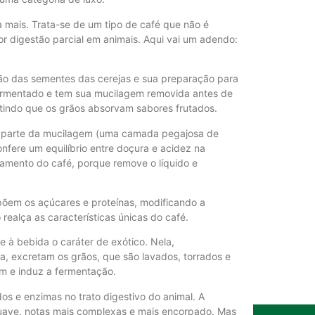
apetite de P
6 de agosto de
 mais. Trata-se de um tipo de café que não é
r digestão parcial em animais. Aqui vai um adendo:
Inadimplência
ão das sementes das cerejas e sua preparação para
elevada até 
 fermentado e tem sua mucilagem removida antes de
6 de agosto de
itindo que os grãos absorvam sabores frutados.
e parte da mucilagem (uma camada pegajosa de
nfere um equilíbrio entre doçura e acidez na
Lula sancion
amento do café, porque remove o líquido e
custos logíst
6 de agosto de
õem os açúcares e proteínas, modificando a
 realça as características únicas do café.
Preço do arr
 à bebida o caráter de exótico. Nela,
patamar em 
a, excretam os grãos, que são lavados, torrados e
6 de agosto de
m e induz a fermentação.
os e enzimas no trato digestivo do animal. A
uave, notas mais complexas e mais encorpado. Mas