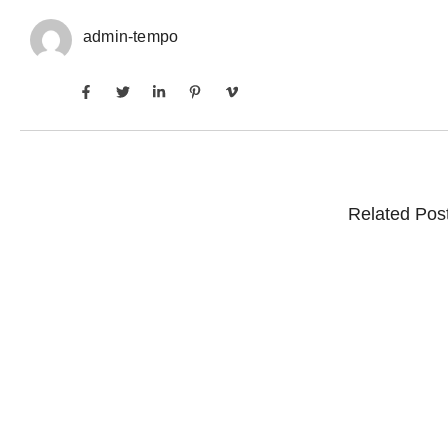
admin-tempo
Related Pos
Inadimplência no crédito rural deve seguir elevad
6 de agosto de 2026
/
No Comments
Em junho deste ano, indicador ficou em 7,5% entre produtores pessoas
Lula sanciona MP do Frete e agro teme alta dos c
6 de agosto de 2026
/
No Comments