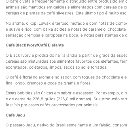
O café civeta é frequentemente distinguido entre produzido em c
animais são mantidos em gaiolas e alimentados com cerejas de c
cerejas de plantas de café silvestres. Este último tipo é muito es
No aroma, o Kopi Luwak é terroso, mofado e com notas de compo
é suave e rico, com baixa acidez e notas de caramelo, chocolate e,
sensação cremosa e xaroposa na boca, e notas persistentes de 
Café Black Ivory/Café Elefante
O Black Ivory é produzido na Tailândia a partir de grãos da espéc
cerejas são misturadas aos alimentos favoritos dos elefantes, fe
excretados, coletados, limpos, secos ao sol e torrados.
O café é floral no aroma e no sabor, com toques de chocolate e e
final longo, cremoso e doce de grama e flores.
Essas bebidas são únicas em sabor e escassez. Por exemplo, o r
é de cerca de 226,8 quilos (226,8 mil gramas). Sua produção rar
fascínio por esses cafés processados por animais.
Café Jacu
O pássaro Jacu, nativo do Brasil semelhante a um faisão, conso