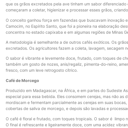
que os grãos excretados pela ave tinham um sabor diferenciado e
começaram a coletar, higienizar e processar esses grãos, criando
O conceito ganhou força em fazendas que buscavam inovação e 
Camocim, no Espírito Santo, que foi a pioneira na elaboração des
concentra no estado capixaba e em algumas regiões de Minas Ger
A metodologia é semelhante a de outros cafés exóticos. Os grão
excretados. Os agricultores fazem a coleta, lavagem, secagem no
O sabor é vibrante e levemente doce, frutado, com toques de ch
também um gosto de nozes, anis/regaliz, pimenta-do-reino, amend
fresco, com um leve retrogosto cítrico.
Café de Morcego
Produzido em Madagascar, na África, e em partes do Sudeste As
especial para essa bebida. Eles consomem cerejas, mas não as d
mordiscam e fermentam parcialmente as cerejas em suas bocas, 
cobertas de saliva de morcego, e depois são lavadas e processa
O café é floral e frutado, com toques tropicais. O sabor é limp
O final é refrescante e ligeiramente doce, com uma acidez vibran