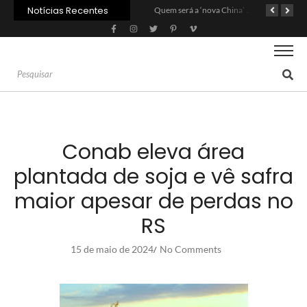
Notícias Recentes
Agroleite 2026 abre com anúncio do curso de Medicina Veterinária e R$ 215 milhões em investimentos
Carne: Menor demanda da China exige reforço da diplomacia e inovação
Quem será a ‘nova China’ do agro quando o apetite de Pequim acabar?
Conab eleva área
plantada de soja e vê safra
maior apesar de perdas no
RS
15 de maio de 2024
No Comments
/