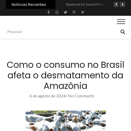
Notícias Recentes
Agroleite 2026 abre com anúncio do curso de Medicina Veterinária e R$ 215 milhões em investimentos
Carne: Menor demanda da China exige reforço da diplomacia e inovação
Quem será a ‘nova China’ do agro quando o apetite de Pequim acabar?
Como o consumo no Brasil
afeta o desmatamento da
Amazônia
6 de agosto de 2024
No Comments
/