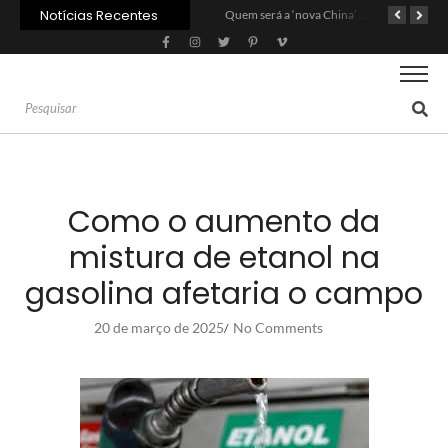
Notícias Recentes
Agroleite 2026 abre com anúncio do curso de Medicina Veterinária e R$ 215 milhões em investimentos
Carne: Menor demanda da China exige reforço da diplomacia e inovação
Quem será a ‘nova China’ do agro quando o apetite de Pequim acabar?
Como o aumento da
mistura de etanol na
gasolina afetaria o campo
20 de março de 2025
No Comments
/