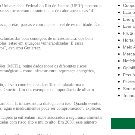
Coope
a Universidade Federal do Rio de Janeiro (UFRJ) mostrou o
xcesso ocorreram durante ondas de calor apenas nas 14
Econo
Energ
osas, pretas, pardas e com menor nível de escolaridade. É um
Event
Fruta
cluídas das boas condições de infraestrutura, dos bons
Hortal
las, estão em situações vulnerabilizadas. E essas
Meio 
cos”, explicou Gutierrez.
Merca
Notíci
ões (MCTI), reúne dados sobre os diferentes riscos
Opini
estratégicas – como infraestrutura, segurança energética,
Pecuá
Piscic
ão, disse o coordenador científico da plataforma e
Sem c
Jean Ometto. Um dos exemplos da importância de olhar o
Tecno
também. E infraestrutura dialoga com isso. Quando eventos
os, água e medicamentos pode ser comprometido”, explicou.
cípios já enfrentam riscos associados à segurança alimentar.
icadas com risco alto e muito alto. Em 2050, esse número