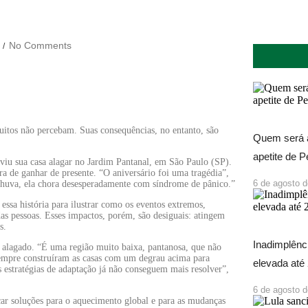
No Comments
/
itos não percebam. Suas consequências, no entanto, são
Quem será a
apetite de 
iu sua casa alagar no Jardim Pantanal, em São Paulo (SP).
a de ganhar de presente. “O aniversário foi uma tragédia”,
6 de agosto 
chuva, ela chora desesperadamente com síndrome de pânico.”
essa história para ilustrar como os eventos extremos,
das pessoas. Esses impactos, porém, são desiguais: atingem
s.
Inadimplênci
s alagado. “É uma região muito baixa, pantanosa, que não
 sempre construíram as casas com um degrau acima para
elevada até
 estratégias de adaptação já não conseguem mais resolver”,
6 de agosto 
 soluções para o aquecimento global e para as mudanças