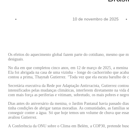
10 de novembro de 2025
Os efeitos do aquecimento global fazem parte do cotidiano, mesmo que mu
desiguais.
No dia em que completou cinco anos, em 12 de março de 2025, a menina v
Ela foi abrigada na casa de uma vizinha – longe do cachorrinho que acabar
contou a prima, Thaynah Gutierrez. “Toda vez que ela escuta barulho de 
Secretária executiva da Rede por Adaptação Antirracista, Gutierrez contou 
intensificados pelas mudanças climáticas, interferem diretamente na vida 
com mais força as periferias e vitimam, sobretudo, os mais pobres e negro
Dias antes do aniversário da menina, o Jardim Pantanal havia passado dia
tinha condições de abrigar tantas moradias. As comunidades, as famílias
conseguir conter a água. Só que hoje temos um volume de chuva que essas
avaliou Gutierrez.
A Conferência da ONU sobre o Clima em Belém, a COP30, pretende buscar