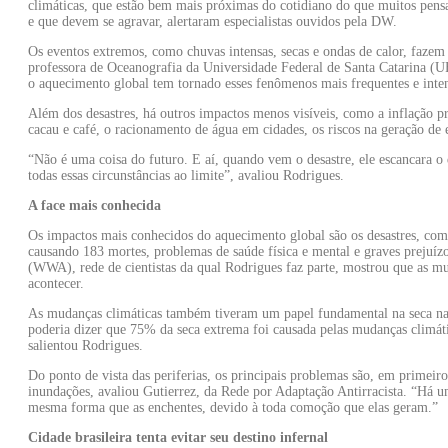
climáticas, que estão bem mais próximas do cotidiano do que muitos pensa
e que devem se agravar, alertaram especialistas ouvidos pela DW.
Os eventos extremos, como chuvas intensas, secas e ondas de calor, fazem 
professora de Oceanografia da Universidade Federal de Santa Catarina (U
o aquecimento global tem tornado esses fenômenos mais frequentes e inte
Além dos desastres, há outros impactos menos visíveis, como a inflação 
cacau e café, o racionamento de água em cidades, os riscos na geração de 
“Não é uma coisa do futuro. E aí, quando vem o desastre, ele escancara o 
todas essas circunstâncias ao limite”, avaliou Rodrigues.
A face mais conhecida
Os impactos mais conhecidos do aquecimento global são os desastres, co
causando 183 mortes, problemas de saúde física e mental e graves prejuíz
(WWA), rede de cientistas da qual Rodrigues faz parte, mostrou que as m
acontecer.
As mudanças climáticas também tiveram um papel fundamental na seca n
poderia dizer que 75% da seca extrema foi causada pelas mudanças climáti
salientou Rodrigues.
Do ponto de vista das periferias, os principais problemas são, em primeiro 
inundações, avaliou Gutierrez, da Rede por Adaptação Antirracista. “Há 
mesma forma que as enchentes, devido à toda comoção que elas geram.”
Cidade brasileira tenta evitar seu destino infernal