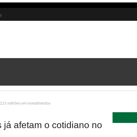
o
nião
 215 milhões em investimentos
já afetam o cotidiano no
l