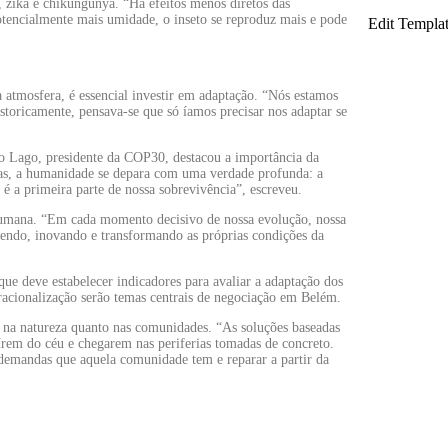
zika e chikungunya. “Há efeitos menos diretos das
encialmente mais umidade, o inseto se reproduz mais e pode
Edit Templa
na atmosfera, é essencial investir em adaptação. “Nós estamos
storicamente, pensava-se que só íamos precisar nos adaptar se
 Lago, presidente da COP30, destacou a importância da
cias, a humanidade se depara com uma verdade profunda: a
 é a primeira parte de nossa sobrevivência”, escreveu.
 humana. “Em cada momento decisivo de nossa evolução, nossa
dendo, inovando e transformando as próprias condições da
e deve estabelecer indicadores para avaliar a adaptação dos
acionalização serão temas centrais de negociação em Belém.
o na natureza quanto nas comunidades. “As soluções baseadas
írem do céu e chegarem nas periferias tomadas de concreto.
s demandas que aquela comunidade tem e reparar a partir da