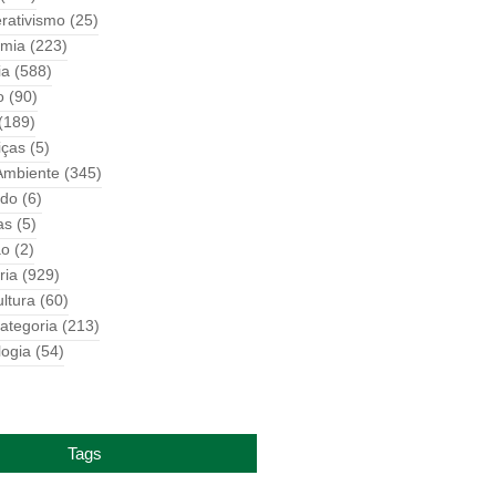
rativismo
(25)
mia
(223)
ia
(588)
o
(90)
(189)
iças
(5)
Ambiente
(345)
do
(6)
as
(5)
ão
(2)
ria
(929)
ultura
(60)
ategoria
(213)
logia
(54)
Tags