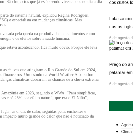
m. São impactos que já estão sendo vivenciados no dia a dia
parte do sistema natural, explicou Regina Rodrigues,
Lula sancio
FSC) e especialista em mudanças climáticas. Mas
nsos.
custos logís
provocada pela queda na produtividade de alimentos como
6 de agosto 
energia e os efeitos sobre a saúde humana.
que estava acontecendo, fica muito óbvio. Porque ele leva
Preço do ar
mo as chuvas que atingiram o Rio Grande do Sul em 2024,
patamar em
os financeiros. Um estudo da World Weather Attribution
udanças climáticas dobraram as chances de a chuva extrema
6 de agosto 
a Amazônia em 2023, segundo o WWA. “Para simplificar,
cas e só 25% por efeito natural, que era o El Niño”,
lugar, as ondas de calor, seguidas pelas enchentes e
um impacto muito grande do calor que não é noticiado da
Agricu
Clima