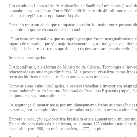
Um estudo do Laboratório de Aplicações de Satélites Ambientais (Lasa) d
tamanho desse problema. Entre 2000 e 2018, cerca de 48 mil mortes em e
principais regiões metropolitanas do país.
O estudo mostrou ainda que o impacto do calor foi maior entre pessoas id
exemplo do que se chama de racismo ambiental.
“O racismo ambiental diz que as populações que foram marginalizadas e ex
lugares de moradia, que são majoritariamente negras, indígenas e quilombo
desigualdades pré-existentes aprofundam os desastres ambientais e climáti
Impactos interligados
O AdaptaBrasil, plataforma do Ministério da Ciência, Tecnologia e Inovaç
relacionados às mudanças climáticas. Ali é possível visualizar como áreas 
recursos hídricos e saúde – estão expostas a esses impactos.
Como as áreas estão interligadas, é preciso trabalhar e investir em adaptaç
pesquisador sênior do Instituto Nacional de Pesquisas Espaciais (Inpe), 
conjunto é a segurança alimentar.
“A segurança alimentar passa por um planejamento frente às emergências 
extremos, por exemplo, bloqueiam estradas ou pontes, o acesso a aliment
Embora a produção agropecuária brasileira esteja aumentando, muitos muni
De acordo com dados da plataforma, atualmente 125 cidades estão classif
deve saltar para 688, no melhor cenário, e 777, no pior.