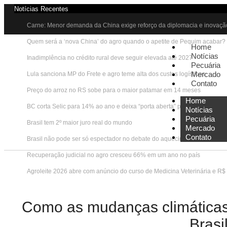
Notícias Recentes
Carne: Menor demanda da China exige reforço da diplomacia e inovaçã
Quem será a ‘nova China’ do agro quando o apetite de Pequim acabar?
Home
Notícias
Inadimplência no crédito rural deve seguir elevada até 2027
Pecuária
Mercado
Lula sanciona MP do Frete e agro teme alta dos custos logísticos
Contato
Preço do arroz no RS sobe para o maior patamar em 14 meses
Home
BC corta Selic para 14% ao ano e deixa “porta aberta” para próxima reu
Notícias
Pecuária
Brasil tem 2º maior juro real do mundo
Mercado
Contato
Brasil não pode ser só espectador no debate do aquecimento
Recuperação judicial no agro cresceu 66% em um ano no país
Agroleite 2026 abre com anúncio do curso de Medicina Veterinária e R$
Como as mudanças climáticas 
Brasi