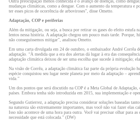
Outra preocupação menos conhecida é o avanço de doenças, como dengue, 
mudanças climáticas, como a dengue. Com o aumento da temperatura e pot
ter esses picos de ocorrência de arboviroses”, disse Ometto.
Adaptação, COP e periferias
Além da mitigação, ou seja, a busca por retirar os gases do efeito estufa 
lentos nessa história. A adaptação chegou um pouco mais tarde. Porque, hi
não conseguíssemos mitigar”, analisou Ometto.
Em uma carta divulgada em 24 de outubro, o embaixador André Corrêa do
adaptação. “À medida que a era dos alertas dá lugar à era das consequên
adaptação climática deixou de ser uma escolha que sucede à mitigação; ela
Na visão de Corrêa, a adaptação climática faz parte da própria evolução
espécie conquistou seu lugar neste planeta por meio da adaptação – apren
vida.”
Um dos pontos que será discutido na COP é a Meta Global de Adaptação, qu
países. Embora tenha sido introduzida em 2015, sua implementação e oper
Segundo Gutierrez, a adaptação precisa considerar soluções baseadas tant
na natureza são extremamente importantes, mas você não vai fazer elas ca
Isso não acontece de uma hora para outra. Você vai precisar olhar para a
necessidade que está colocada.” (DW)