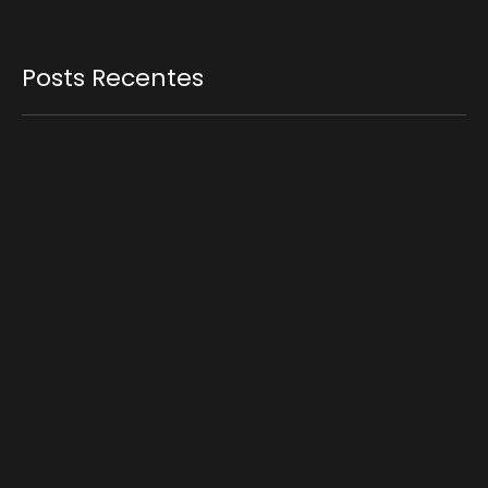
Posts Recentes
Quem será a ‘nova China’ do agro quando o
apetite de Pequim acabar?
6 de agosto de 2026