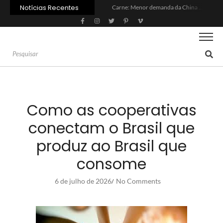
Notícias Recentes
Carne: Menor demanda da China exige reforço da diplomacia e inovação
Quem será a ‘nova China’ do agro quando o apetite de Pequim acabar?
Inadimplência no crédito rural deve seguir elevada até 2027
Lula sanciona MP do Frete e agro teme alta dos custos logísticos
Preço do arroz no RS sobe para o maior patamar em 14 meses
BC corta Selic para 14% ao ano e deixa “porta aberta” para próxima reunião
Brasil tem 2º maior juro real do mundo
Brasil não pode ser só espectador no debate do aquecimento
Recuperação judicial no agro cresceu 66% em um ano no país
Agroleite 2026 abre com anúncio do curso de Medicina Veterinária e R$ 215 milhões em investimentos
Como as cooperativas
conectam o Brasil que
produz ao Brasil que
consome
6 de julho de 2026
No Comments
/