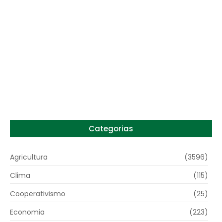
Preço do arroz no RS sobe para o maior
patamar em 14 meses
6 de agosto de 2026
Categorias
Agricultura
(3596)
Clima
(115)
Cooperativismo
(25)
Economia
(223)