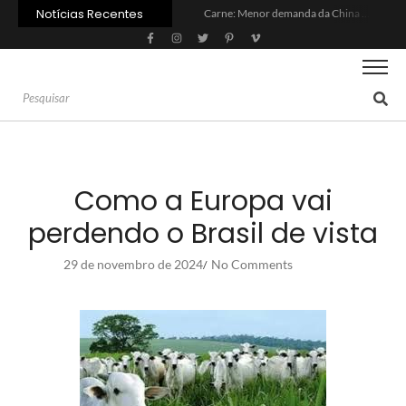
Notícias Recentes
Carne: Menor demanda da China exige reforço da diplomacia e inovação
Quem será a ‘nova China’ do agro quando o apetite de Pequim acabar?
Inadimplência no crédito rural deve seguir elevada até 2027
Lula sanciona MP do Frete e agro teme alta dos custos logísticos
Preço do arroz no RS sobe para o maior patamar em 14 meses
BC corta Selic para 14% ao ano e deixa “porta aberta” para próxima reunião
Brasil tem 2º maior juro real do mundo
Brasil não pode ser só espectador no debate do aquecimento
Recuperação judicial no agro cresceu 66% em um ano no país
Agroleite 2026 abre com anúncio do curso de Medicina Veterinária e R$ 215 milhões em investimentos
Como a Europa vai
perdendo o Brasil de vista
29 de novembro de 2024
No Comments
/