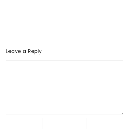
6 de agosto de 2026
/
No Comments
Necessidade de aquisição de matéria-prima levou parte das
indústrias a reajustar sucessivamente as ofertas de compra....
Leave a Reply