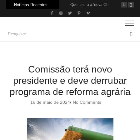
Notícias Recentes
Agroleite 2026 abre com anúncio do curso de Medicina Veterinária e R$ 215 milhões em investimentos
Carne: Menor demanda da China exige reforço da diplomacia e inovação
Quem será a ‘nova China’ do agro quando o apetite de Pequim acabar?
Comissão terá novo
presidente e deve derrubar
programa de reforma agrária
16 de maio de 2024
No Comments
/