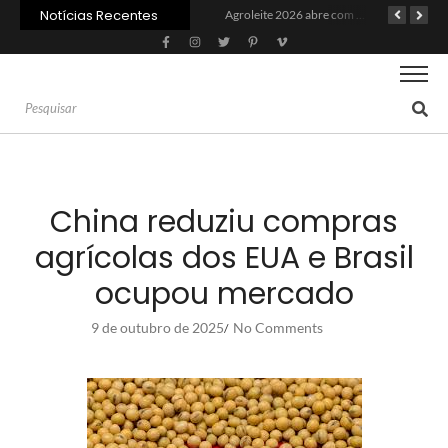
Notícias Recentes
PIB da cadeia da soja e biodiesel deve crescer 6,87% em 2026
Recuperação judicial no agro cresceu 66% em um ano no país
Agroleite 2026 abre com anúncio do curso de Medicina Veterinária e R$ 215 milhões em investimentos
China reduziu compras
agrícolas dos EUA e Brasil
ocupou mercado
9 de outubro de 2025
No Comments
/