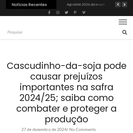
Notícias Recentes
Recuperação judicial no agro cresceu 66% em um ano no país
Agroleite 2026 abre com anúncio do curso de Medicina Veterinária e R$ 215 milhões em investimentos
Cascudinho-da-soja pode
causar prejuízos
importantes na safra
2024/25; saiba como
combater e proteger a
produção
27 de dezembro de 2024
No Comments
/