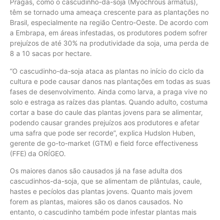
Pragas, como o cascudinho-da-soja (Myochrous armatus),
têm se tornado uma ameaça crescente para as plantações no
Brasil, especialmente na região Centro-Oeste. De acordo com
a Embrapa, em áreas infestadas, os produtores podem sofrer
prejuízos de até 30% na produtividade da soja, uma perda de
8 a 10 sacas por hectare.
“O cascudinho-da-soja ataca as plantas no início do ciclo da
cultura e pode causar danos nas plantações em todas as suas
fases de desenvolvimento. Ainda como larva, a praga vive no
solo e estraga as raízes das plantas. Quando adulto, costuma
cortar a base do caule das plantas jovens para se alimentar,
podendo causar grandes prejuízos aos produtores e afetar
uma safra que pode ser recorde”, explica Hudslon Huben,
gerente de go-to-market (GTM) e field force effectiveness
(FFE) da ORÍGEO.
Os maiores danos são causados já na fase adulta dos
cascudinhos-da-soja, que se alimentam de plântulas, caule,
hastes e pecíolos das plantas jovens. Quanto mais jovem
forem as plantas, maiores são os danos causados. No
entanto, o cascudinho também pode infestar plantas mais