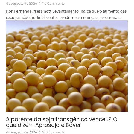
4 de agosto de 2026
/
No Comments
Por Fernanda Pressinott Levantamento indica que o aumento das
recuperações judiciais entre produtores começa a pressionar...
A patente da soja transgênica venceu? O
que dizem Aprosoja e Bayer
4 de agosto de 2026
/
No Comments