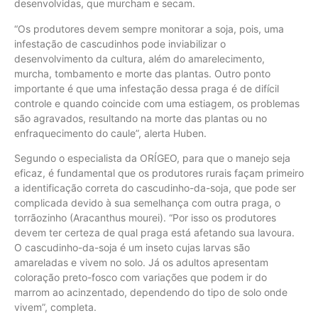
desenvolvidas, que murcham e secam.
“Os produtores devem sempre monitorar a soja, pois, uma
infestação de cascudinhos pode inviabilizar o
desenvolvimento da cultura, além do amarelecimento,
murcha, tombamento e morte das plantas. Outro ponto
importante é que uma infestação dessa praga é de difícil
controle e quando coincide com uma estiagem, os problemas
são agravados, resultando na morte das plantas ou no
enfraquecimento do caule”, alerta Huben.
Segundo o especialista da ORÍGEO, para que o manejo seja
eficaz, é fundamental que os produtores rurais façam primeiro
a identificação correta do cascudinho-da-soja, que pode ser
complicada devido à sua semelhança com outra praga, o
torrãozinho (Aracanthus mourei). “Por isso os produtores
devem ter certeza de qual praga está afetando sua lavoura.
O cascudinho-da-soja é um inseto cujas larvas são
amareladas e vivem no solo. Já os adultos apresentam
coloração preto-fosco com variações que podem ir do
marrom ao acinzentado, dependendo do tipo de solo onde
vivem”, completa.