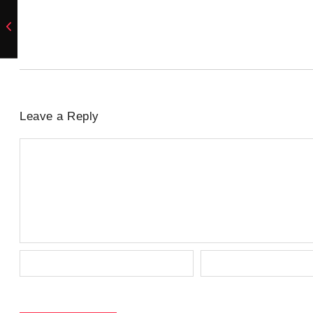
6 de agosto de 2026
/
No Comments
Necessidade de aquisição de matéria-prima levou parte das indúst
compra....
Leave a Reply