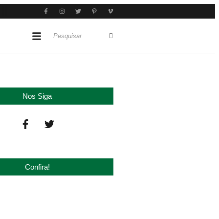
Nos Siga
Confira!
 ‘nova China’ do agro quando o