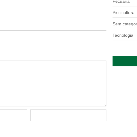
Pecuária
Piscicultura
rias a reajustar sucessivamente as ofertas de
Sem categor
Tecnologia