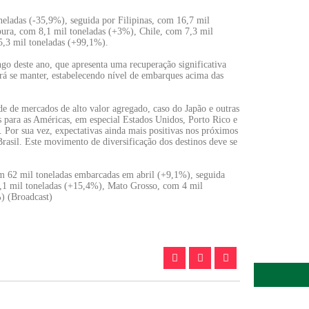
apetite de 
6 de agosto 
neladas (-35,9%), seguida por Filipinas, com 16,7 mil
ura, com 8,1 mil toneladas (+3%), Chile, com 7,3 mil
5,3 mil toneladas (+99,1%).
Inadimplênci
go deste ano, que apresenta uma recuperação significativa
elevada até
rá se manter, estabelecendo nível de embarques acima das
6 de agosto 
e de mercados de alto valor agregado, caso do Japão e outras
 para as Américas, em especial Estados Unidos, Porto Rico e
Lula sancio
. Por sua vez, expectativas ainda mais positivas nos próximos
custos logís
Brasil. Este movimento de diversificação dos destinos deve se
6 de agosto 
om 62 mil toneladas embarcadas em abril (+9,1%), seguida
,1 mil toneladas (+15,4%), Mato Grosso, com 4 mil
) (Broadcast)
Preço do ar
patamar em
6 de agosto 