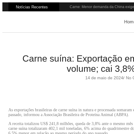
Notícias Recentes
Carne: Menor demanda da China exige 
Quem será a ‘nova China’ do agro qua
Inadimplência no crédito rural deve se
Hom
Lula sanciona MP do Frete e agro teme a
Preço do arroz no RS sobe para o mai
BC corta Selic para 14% ao ano e deixa
Brasil tem 2º maior juro real do mundo
Brasil não pode ser só espectador no 
Recuperação judicial no agro cresceu
Carne suína: Exportação em
Agroleite 2026 abre com anúncio do cu
volume; cai 3,8%
14 de maio de 2024
No 
/
As exportações brasileiras de carne suína in natura e processada somaram
passado, informou a Associação Brasileira de Proteína Animal (ABPA).
A receita totalizou US$ 241,8 milhões, queda de 3,8% ante o mesmo mês d
carne suína totalizaram 402,1 mil toneladas, 6% acima do quadrimestre do
6,5% menor em relação ao mesmo período do ano passado.