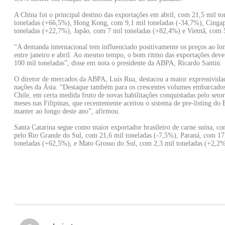
A China foi o principal destino das exportações em abril, com 21,5 mil to
toneladas (+66,5%), Hong Kong, com 9,1 mil toneladas (-34,7%), Cingap
toneladas (+22,7%), Japão, com 7 mil toneladas (+82,4%) e Vietnã, com 
“A demanda internacional tem influenciado positivamente os preços ao lon
entre janeiro e abril. Ao mesmo tempo, o bom ritmo das exportações deve
100 mil toneladas”, disse em nota o presidente da ABPA, Ricardo Santin.
O diretor de mercados da ABPA, Luís Rua, destacou a maior expressividad
nações da Ásia. “Destaque também para os crescentes volumes embarcados
Chile, em certa medida fruto de novas habilitações conquistadas pelo setor
meses nas Filipinas, que recentemente aceitou o sistema de pre-listing do 
manter ao longo deste ano”, afirmou.
Santa Catarina segue como maior exportador brasileiro de carne suína, c
pelo Rio Grande do Sul, com 21,6 mil toneladas (-7,5%), Paraná, com 17
toneladas (+62,5%), e Mato Grosso do Sul, com 2,3 mil toneladas (+2,2%