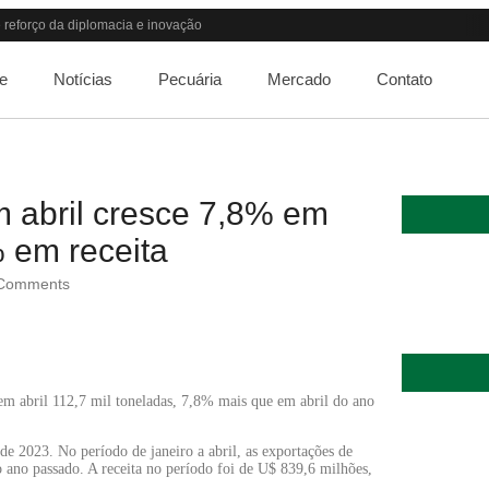
reforço da diplomacia e inovação
ndo o apetite de Pequim acabar?
guir elevada até 2027
e
Notícias
Pecuária
Mercado
Contato
lta dos custos logísticos
or patamar em 14 meses
 “porta aberta” para próxima reunião
debate do aquecimento
 66% em um ano no país
 abril cresce 7,8% em
rso de Medicina Veterinária e R$ 215 milhões em investimentos
 em receita
Comments
 em abril 112,7 mil toneladas, 7,8% mais que em abril do ano
e 2023. No período de janeiro a abril, as exportações de
 ano passado. A receita no período foi de U$ 839,6 milhões,
Quem será a