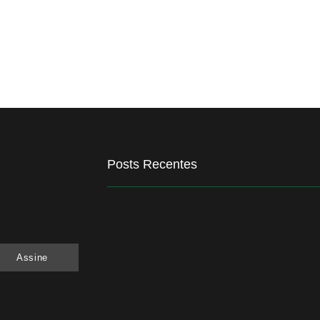
Posts Recentes
Quem será a ‘nova China’ do agro quando o a
6 de agosto de 2026
Assine
Inadimplência no crédito rural deve seguir el
6 de agosto de 2026