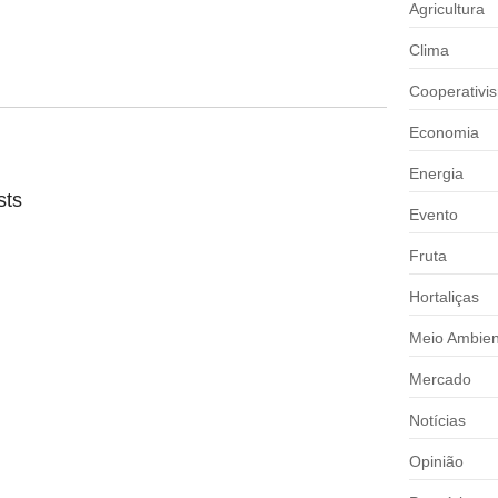
Agricultura
Clima
Cooperativi
Economia
Energia
sts
Evento
Fruta
da até 2027
Hortaliças
soas físicas, pouco abaixo dos 7,6%...
Meio Ambien
Mercado
custos logísticos
Notícias
ínimo do frete e mantém a...
Opinião
ar em 14 meses