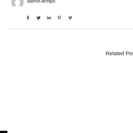
admin-tempo
Related Po
Inadimplência no crédito rural deve seguir eleva
6 de agosto de 2026
/
No Comments
Em junho deste ano, indicador ficou em 7,5% entre produtores pes
Lula sanciona MP do Frete e agro teme alta dos 
6 de agosto de 2026
/
No Comments
Por Fernanda Pressinott Nova lei reforça a fiscalização do piso m
Preço do arroz no RS sobe para o maior patam