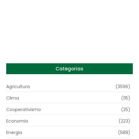
Preço do arroz no RS sobe para o maior
patamar em 14 meses
6 de agosto de 2026
Categorias
Agricultura
(3596)
Clima
(115)
Cooperativismo
(25)
Economia
(223)
Energia
(588)