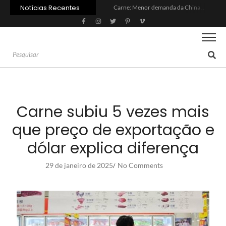
Notícias Recentes
Carne: Menor demanda da China exige reforço da diplomacia e inovação
Quem será a ‘nova China’ do agro quando o apetite de Pequim acabar?
Inadimplência no crédito rural deve seguir elevada até 2027
Lula sanciona MP do Frete e agro teme alta dos custos logísticos
Preço do arroz no RS sobe para o maior patamar em 14 meses
BC corta Selic para 14% ao ano e deixa “porta aberta” para próxima reunião
Brasil tem 2º maior juro real do mundo
Brasil não pode ser só espectador no debate do aquecimento
Recuperação judicial no agro cresceu 66% em um ano no país
Agroleite 2026 abre com anúncio do curso de Medicina Veterinária e R$ 215 milhões em investimentos
Carne subiu 5 vezes mais
que preço de exportação e
dólar explica diferença
29 de janeiro de 2025
No Comments
/