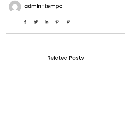
admin-tempo
Related Posts
Inadimplência no crédito rural deve seguir
elevada até 2027
6 de agosto de 2026
/
No Comments
Em junho deste ano, indicador ficou em 7,5% entre produtores
pessoas físicas, pouco abaixo dos 7,6%...