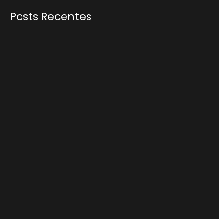
Posts Recentes
Quem será a ‘nova China’ do agro quando o
apetite de Pequim acabar?
6 de agosto de 2026
Inadimplência no crédito rural deve seguir
elevada até 2027
6 de agosto de 2026
Lula sanciona MP do Frete e agro teme alta