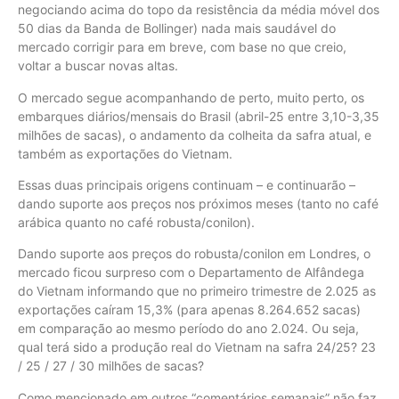
negociando acima do topo da resistência da média móvel dos
50 dias da Banda de Bollinger) nada mais saudável do
mercado corrigir para em breve, com base no que creio,
voltar a buscar novas altas.
O mercado segue acompanhando de perto, muito perto, os
embarques diários/mensais do Brasil (abril-25 entre 3,10-3,35
milhões de sacas), o andamento da colheita da safra atual, e
também as exportações do Vietnam.
Essas duas principais origens continuam – e continuarão –
dando suporte aos preços nos próximos meses (tanto no café
arábica quanto no café robusta/conilon).
Dando suporte aos preços do robusta/conilon em Londres, o
mercado ficou surpreso com o Departamento de Alfândega
do Vietnam informando que no primeiro trimestre de 2.025 as
exportações caíram 15,3% (para apenas 8.264.652 sacas)
em comparação ao mesmo período do ano 2.024. Ou seja,
qual terá sido a produção real do Vietnam na safra 24/25? 23
/ 25 / 27 / 30 milhões de sacas?
Como mencionado em outros “comentários semanais” não faz