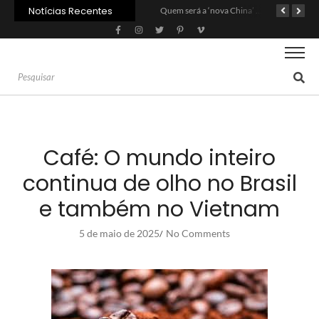
Notícias Recentes
Agroleite 2026 abre com anúncio do curso de Medicina Veterinária e R$ 215 milhões em investimentos
Carne: Menor demanda da China exige reforço da diplomacia e inovação
Quem será a ‘nova China’ do agro quando o apetite de Pequim acabar?
Café: O mundo inteiro
continua de olho no Brasil
e também no Vietnam
5 de maio de 2025
No Comments
/