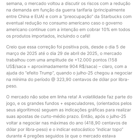
semana, o mercado voltou a discutir os riscos com a redução
na demanda em função da guerra tarifaria (principalmente
entre China e EUA) e com a “preocupação” da Starbucks com
eventual redução no consumo americano caso o governo
americano continue com a intenção em cobrar 10% em todos
os produtos importados, incluindo o café!
Creio que essa correção foi positiva pois, desde o dia 5 de
março de 2025 até o dia 29 de abril de 2025, o mercado
trabalhou com uma amplitude de +12.000 pontos (158
US$/saca = aproximadamente 904 R$/saca) – claro, com a
ajuda do “efeito Trump”, quando o julho-25 chegou a negociar
na mínima do período @ 323,90 centavos de dólar por libra-
peso.
O mercado não sobe em linha reta! A volatilidade faz parte do
jogo, e os grandes fundos + especuladores, (orientados pelos
seus algorítimos) seguem as indicações gráficas para realizar
suas apostas de curto-médio prazo. Então, após o julho-25
voltar a negociar nas máximas do ano (418,90 centavos de
dólar por libra-peso) e o indicar estocástico “indicar topo”
durante 4 pregões seguidos (e que o mercado estava